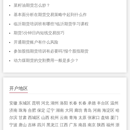
菜籽油期货怎么炒？
基本面分析在期货交易策略中起到什么作
临沂期货培训班有哪些?临沂期货学习课程
期货5分钟日内短线交易技巧
开通期货账户有什么风险
参加股指期货培训有必要吗?报个股指期货
动力煤期货的交割费用一般是多少？
开户地区
安徽
东城区
昆明
河北
湖州
洛阳
长春
长春
承德
丰台区
温州
济南
珠海
合肥
保定
辽宁
湖南
大同
廊坊
青岛
河南
海淀区
哈
尔滨
甘肃
西城区
山西
杭州
云南
青海
太原
张家口
盘锦
厦门
宁波
唐山
吉林
四川
黑龙江
江西
广东
南昌
南京
陕西
福州
浙