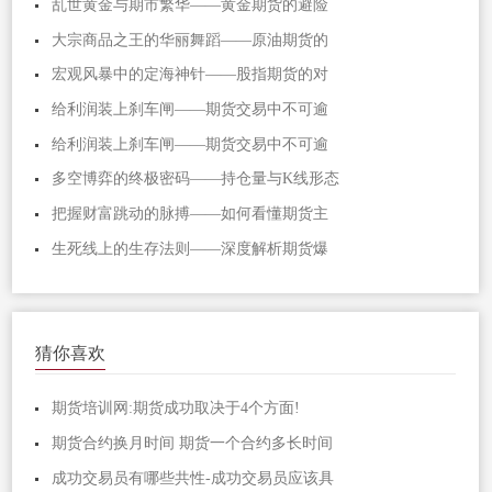
乱世黄金与期市繁华——黄金期货的避险
大宗商品之王的华丽舞蹈——原油期货的
宏观风暴中的定海神针——股指期货的对
给利润装上刹车闸——期货交易中不可逾
给利润装上刹车闸——期货交易中不可逾
多空博弈的终极密码——持仓量与K线形态
把握财富跳动的脉搏——如何看懂期货主
生死线上的生存法则——深度解析期货爆
猜你喜欢
期货培训网:期货成功取决于4个方面!
期货合约换月时间 期货一个合约多长时间
成功交易员有哪些共性-成功交易员应该具