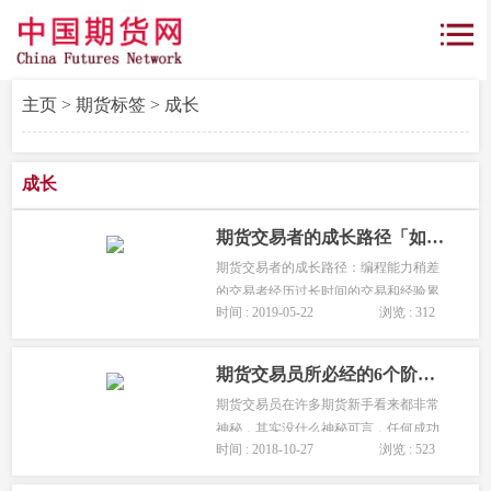
主页
>
期货标签
> 成长
成长
期货交易者的成长路径「如何找到一套自己的交易系统?」
期货交易者的成长路径：编程能力稍差
的交易者经历过长时间的交易和经验累
时间 : 2019-05-22
浏览 : 312
积，最终会形成相对固定的分析框架和
交易系统，从而停留在凭主观模式识
别，在规则指导下交易的阶段。...
期货交易员所必经的6个阶段「一流期货交易员的成长过程」
期货交易员在许多期货新手看来都非常
神秘，其实没什么神秘可言，任何成功
时间 : 2018-10-27
浏览 : 523
的期货交易员都要经历艰苦的磨练，不
断的升级自己才有可能成功。以下就是