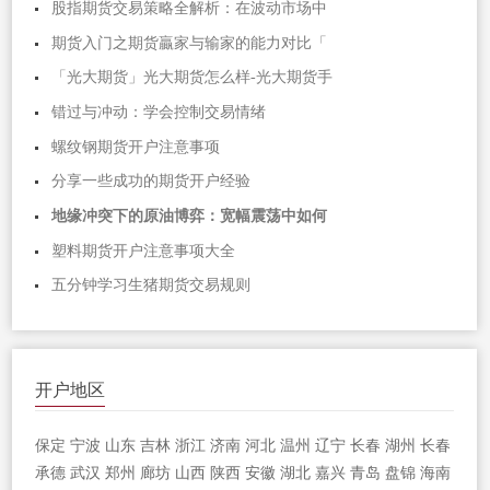
股指期货交易策略全解析：在波动市场中
期货入门之期货贏家与输家的能力对比「
「光大期货」光大期货怎么样-光大期货手
错过与冲动：学会控制交易情绪
螺纹钢期货开户注意事项
分享一些成功的期货开户经验
地缘冲突下的原油博弈：宽幅震荡中如何
塑料期货开户注意事项大全
五分钟学习生猪期货交易规则
开户地区
保定
宁波
山东
吉林
浙江
济南
河北
温州
辽宁
长春
湖州
长春
承德
武汉
郑州
廊坊
山西
陕西
安徽
湖北
嘉兴
青岛
盘锦
海南