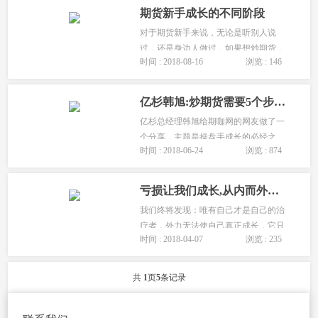
一个成功期货交易员所必经的6个阶
期货新手成长的不同阶段
段：...
对于期货新手来说，无论是听别人说
过，还是身边人做过，如果想炒期货，
时间 : 2018-08-16
浏览 : 146
那么你应该准备些什么？需要经历哪些
成长的阶段？...
亿杉韩旭:炒期货需要5个步骤-操盘手成长的必经之路
亿杉总经理韩旭给期咖网的网友做了一
个分享，主题是操盘手成长的必经之
时间 : 2018-06-24
浏览 : 874
路，他认为炒期货需要5个步骤。...
亏损让我们成长,从内而外的改变自己的交易理念
我们终将发现：唯有自己才是自己的治
疗者，外力无法使自己真正成长，它只
时间 : 2018-04-07
浏览 : 235
是提供了这种可能。在期货市场，也唯
有从内而外的改变自己的交易理念，才
有可能真正的走出迷宫！...
共
1
页
5
条记录