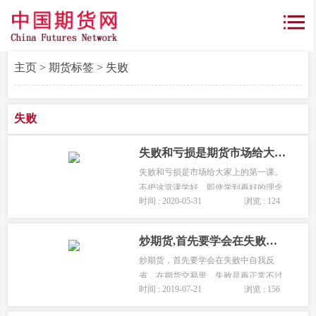
主页
>
期货标签
> 失败
失败
失败和亏损是期货市场给大家上的第一课！
失败和亏损是市场给大家上的第一课。
不把这堂课学好。即使学到再好的理念
时间 : 2020-05-31
浏览 : 124
和方法，也不能在市场中有效的应用。
我们把挫折当成一种考验，一种财富，
一种提醒，更是通向成功的阶梯。...
炒期货,首先要学会在失败中自我反省
炒期货，首先要学会在失败中自我反
省，在期货交易里，失败是再正常不过
时间 : 2019-07-21
浏览 : 156
的事情。有因我们对市场不清楚的无知
造成的失败，有因我们的贪婪造成的失