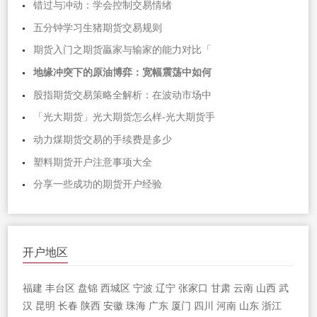
错过与冲动：学会控制交易情绪
五分钟学习生猪期货交易规则
期货入门之期货贏家与输家的能力对比「
地缘冲突下的原油博弈：宽幅震荡中如何
股指期货交易策略全解析：在波动市场中
「光大期货」光大期货怎么样-光大期货手
动力煤期货交易的手续费是多少
塑料期货开户注意事项大全
分享一些成功的期货开户经验
开户地区
福建
丰台区
盘锦
西城区
宁波
辽宁
张家口
甘肃
云南
山西
武
汉
昆明
长春
陕西
安徽
珠海
广东
厦门
四川
河南
山东
浙江