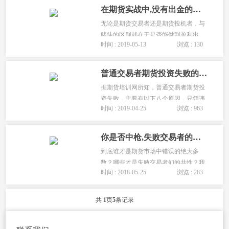
败，有因我们的恐惧造成的失败，等
在期货实战中,没有出金的交易是失败的交易「学会出金」
等、等等不一而足。...
无论是期货交易者还是期货投机者，与
赌徒的区别就在于是否能做到盈利出
时间 : 2019-05-13
浏览 : 130
金。期货交易是交易者的事业，而不是
赌博游戏，所以交易者应该认真对待交
易。...
普通交易者期货投资失败的八个原因「常见的低级错误」
据期货培训网所知，普通交易者期货投
资失败，主要有以下八个原因，只须违
时间 : 2019-04-25
浏览 : 963
反一条，即可导致万劫不复。...
你是否中枪,失败交易者的七点共性!
到底谁才是期货市场中错误的绝大多
数？哪些才是失败交易者们的共性？我
时间 : 2018-05-25
浏览 : 283
们来盘点一下。...
共
1
页
5
条记录