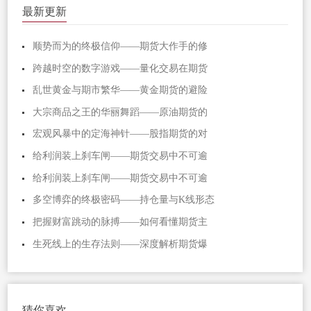
最新更新
顺势而为的终极信仰——期货大作手的修
跨越时空的数字游戏——量化交易在期货
乱世黄金与期市繁华——黄金期货的避险
大宗商品之王的华丽舞蹈——原油期货的
宏观风暴中的定海神针——股指期货的对
给利润装上刹车闸——期货交易中不可逾
给利润装上刹车闸——期货交易中不可逾
多空博弈的终极密码——持仓量与K线形态
把握财富跳动的脉搏——如何看懂期货主
生死线上的生存法则——深度解析期货爆
猜你喜欢