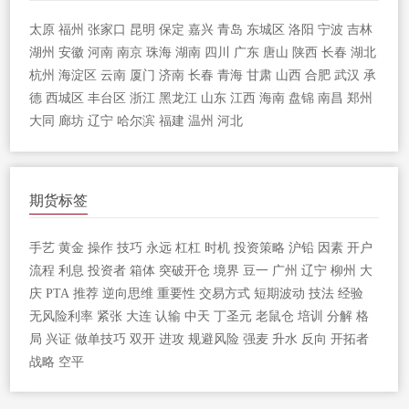
太原
福州
张家口
昆明
保定
嘉兴
青岛
东城区
洛阳
宁波
吉林
湖州
安徽
河南
南京
珠海
湖南
四川
广东
唐山
陕西
长春
湖北
杭州
海淀区
云南
厦门
济南
长春
青海
甘肃
山西
合肥
武汉
承
德
西城区
丰台区
浙江
黑龙江
山东
江西
海南
盘锦
南昌
郑州
大同
廊坊
辽宁
哈尔滨
福建
温州
河北
期货标签
手艺
黄金
操作
技巧
永远
杠杠
时机
投资策略
沪铅
因素
开户
流程
利息
投资者
箱体
突破开仓
境界
豆一
广州
辽宁
柳州
大
庆
PTA
推荐
逆向思维
重要性
交易方式
短期波动
技法
经验
无风险利率
紧张
大连
认输
中天
丁圣元
老鼠仓
培训
分解
格
局
兴证
做单技巧
双开
进攻
规避风险
强麦
升水
反向
开拓者
战略
空平