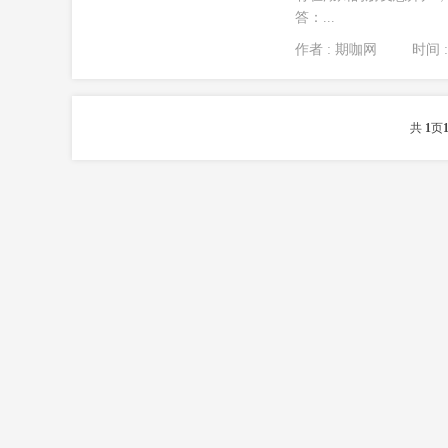
答：...
作者 : 期咖网
时间 : 
共
1
页