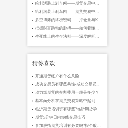
给利润装上刹车闸——期货交易中不可逾
给利润装上刹车闸——期货交易中不可逾
多空博弈的终极密码——持仓量与K线形态
把握财富跳动的脉搏——如何看懂期货主
生死线上的生存法则——深度解析期货爆
猜你喜欢
开通期货账户有什么风险
成功交易员有哪些共性-成功交易员应该具
动力煤期货的交割费用一般是多少？
基本面分析在期货交易策略中起到什么作
临沂期货培训班有哪些?临沂期货学习课程
期货5分钟日内短线交易技巧
参加股指期货培训有必要吗?报个股指期货