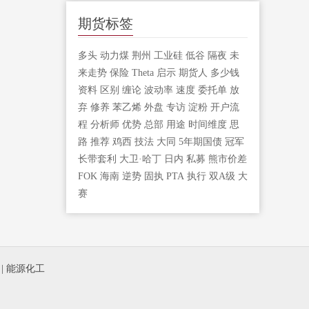
期货标签
多头
动力煤
荆州
工业硅
低谷
隔夜
未
来走势
保险
Theta
启示
期货人
多少钱
资料
区别
缠论
波动率
速度
委托单
放
弃
修养
苯乙烯
外盘
专访
淀粉
开户流
程
分析师
优势
总部
用途
时间维度
思
路
推荐
鸡西
技法
大同
5年期国债
冠军
长带套利
大卫·哈丁
日内
私募
熊市价差
FOK
海南
逆势
固执
PTA
执行
双A级
大
赛
|
能源化工