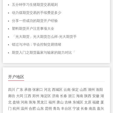
五分钟学习生猪期货交易规则
动力煤期货交易的手续费是多少
分享一些成功的期货开户经验
塑料期货开户注意事项大全
「光大期货」光大期货怎么样-光大期货手
错过与冲动：学会控制交易情绪
期货入门之期货贏家与输家的能力对比「
开户地区
四川
广东
承德
张家口
河北
西城区
云南
保定
山西
湖州
洛阳
廊坊
大同
江西
郑州
海淀区
济南
长春
浙江
海南
陕西
安徽
湖
北
盘锦
河南
珠海
黑龙江
福州
唐山
吉林
东城区
太原
福建
厦
门
杭州
温州
合肥
山东
昆明
青岛
丰台区
宁波
长春
南昌
嘉兴