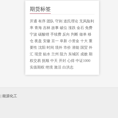
期货标签
开通
有序
团队
守则
道氏理论
无风险利
率
青海
吉林
故事
破位
涨跌
金石
免费
宁波
碳酸锂
手续费
反向
判断
做单
移
仓
夜盘
安徽
豆一
阜新
小资金
十大
重
要性
沈阳
时间
境外
市价
潜能
国贸
外
汇
现货
贴水
兰州
阻力
东城区
成败
期
权交易
抚顺
中天
开封
心得
中证1000
实值期权
绝境
激活
白洪志
|
能源化工