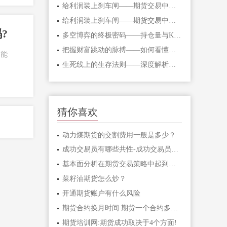
给利润装上刹车闸——期货交易中不可逾
给利润装上刹车闸——期货交易中不可逾
?
多空博弈的终极密码——持仓量与K线形态
把握财富跳动的脉搏——如何看懂期货主
不能
生死线上的生存法则——深度解析期货爆
猜你喜欢
动力煤期货的交割费用一般是多少？
成功交易员有哪些共性-成功交易员应该具
基本面分析在期货交易策略中起到什么作
菜籽油期货怎么炒？
开通期货账户有什么风险
期货合约换月时间 期货一个合约多长时间
期货培训网:期货成功取决于4个方面!