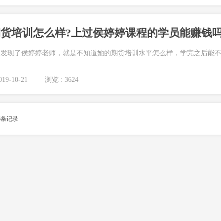
货培训怎么样?上过侯婷婷课程的学员能赚钱吗
只发现了侯婷婷老师，就是不知道她的期货培训水平怎么样，学完之后能
19-10-21
浏览 : 3624
6
条记录