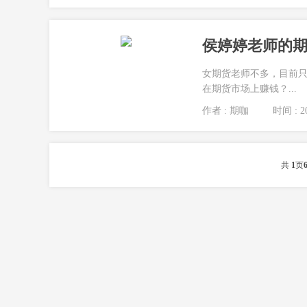
侯婷婷老师的期
女期货老师不多，目前
在期货市场上赚钱？...
作者 : 期咖
时间 : 20
共
1
页