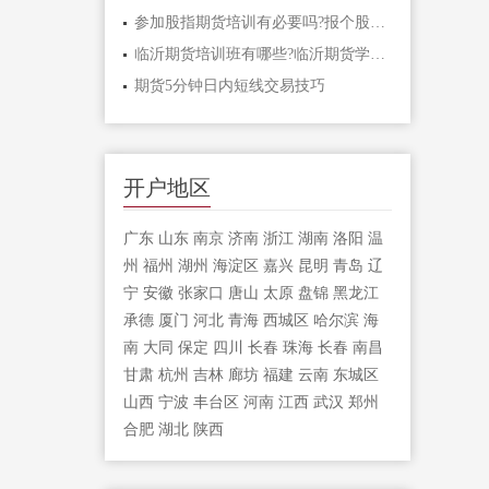
参加股指期货培训有必要吗?报个股指期货
临沂期货培训班有哪些?临沂期货学习课程
期货5分钟日内短线交易技巧
开户地区
广东
山东
南京
济南
浙江
湖南
洛阳
温
州
福州
湖州
海淀区
嘉兴
昆明
青岛
辽
宁
安徽
张家口
唐山
太原
盘锦
黑龙江
承德
厦门
河北
青海
西城区
哈尔滨
海
南
大同
保定
四川
长春
珠海
长春
南昌
甘肃
杭州
吉林
廊坊
福建
云南
东城区
山西
宁波
丰台区
河南
江西
武汉
郑州
合肥
湖北
陕西