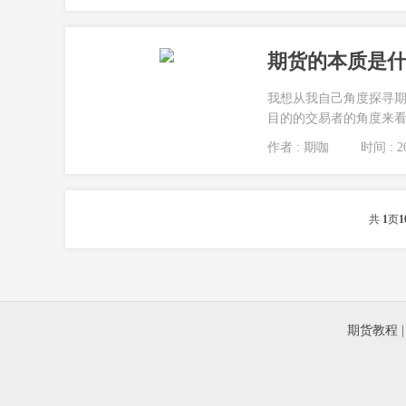
期货的本质是什
我想从我自己角度探寻
目的的交易者的角度来看
作者 : 期咖
时间 : 20
共
1
页
1
期货教程