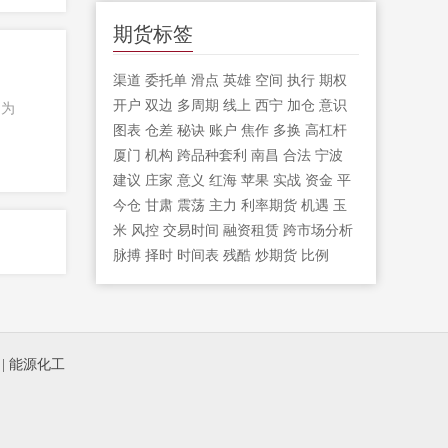
期货标签
渠道
委托单
滑点
英雄
空间
执行
期权
开户
双边
多周期
线上
西宁
加仓
意识
利为
图表
仓差
秘诀
账户
焦作
多换
高杠杆
厦门
机构
跨品种套利
南昌
合法
宁波
建议
庄家
意义
红海
苹果
实战
资金
平
今仓
甘肃
震荡
主力
利率期货
机遇
玉
米
风控
交易时间
融资租赁
跨市场分析
脉搏
择时
时间表
残酷
炒期货
比例
|
能源化工