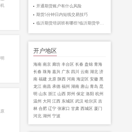
投机
开通期货账户有什么风险
期货5分钟日内短线交易技巧
临沂期货培训班有哪些?临沂期货学习课程
开户地区
？明
海南
南京
廊坊
丰台区
长春
盘锦
青海
长春
珠海
嘉兴
广东
四川
云南
湖北
济
南
福建
太原
陕西
河南
海淀区
安徽
黑
龙江
南昌
承德
福州
湖南
唐山
青岛
昆
明
山东
浙江
山西
郑州
保定
洛阳
杭州
温州
大同
江西
东城区
武汉
哈尔滨
吉
林
合肥
辽宁
张家口
甘肃
西城区
厦门
易原
河北
湖州
宁波