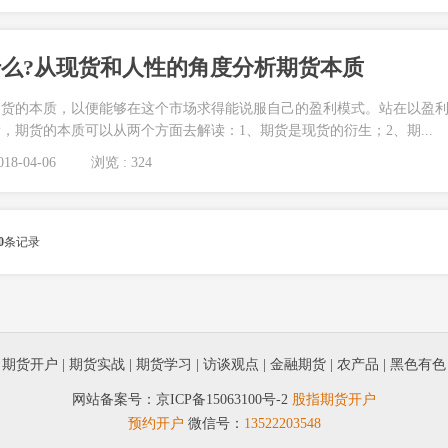
么?从现货和人性的角度分析期货本质
期货的本质，以便能够在这个市场求得能说服自己的盈利模式。站在以盈
，期货的本质可以从两个方面去解读：1、期货是现货的衍生；2、期...
18-04-06
浏览 : 324
0
条记录
|
期货开户
|
期货实战
|
期货学习
|
访谈观点
|
金融期货
|
农产品
|
黑色有色
网站备案号：
京ICP备15063100号-2
股指期货开户
预约开户
微信号：
13522203548