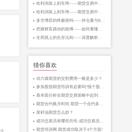
给利润装上刹车闸——期货交易中不可逾
给利润装上刹车闸——期货交易中不可逾
多空博弈的终极密码——持仓量与K线形态
把握财富跳动的脉搏——如何看懂期货主
生死线上的生存法则——深度解析期货爆
猜你喜欢
动力煤期货的交割费用一般是多少？
参加股指期货培训有必要吗?报个股指期货
基本面分析在期货交易策略中起到什么作
期货合约换月时间 期货一个合约多长时间
菜籽油期货怎么炒？
成功交易员有哪些共性-成功交易员应该具
期货培训网:期货成功取决于4个方面!
产生