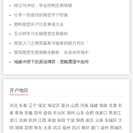
错过与冲动：学会控制交易情绪
分享一些成功的期货开户经验
塑料期货开户注意事项大全
五分钟学习生猪期货交易规则
期货入门之期货贏家与输家的能力对比「
股指期货交易策略全解析：在波动市场中
地缘冲突下的原油博弈：宽幅震荡中如何
开户地区
河北
长春
辽宁
保定
海淀区
嘉兴
山西
河南
福建
海南
甘肃
长
春
青海
安徽
郑州
盘锦
丰台区
湖州
山东
合肥
张家口
黑龙江
浙江
吉林
杭州
江西
承德
洛阳
宁波
陕西
南京
云南
东城区
大
同
湖南
昆明
青岛
太原
武汉
福州
四川
廊坊
厦门
温州
西城区