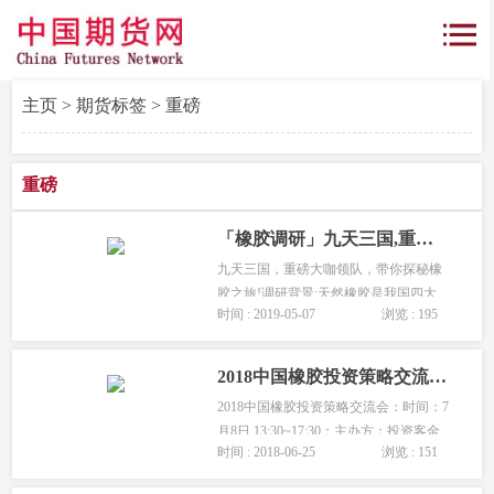
主页
>
期货标签
> 重磅
重磅
「橡胶调研」九天三国,重磅大咖领队,带你探秘橡胶之旅!
九天三国，重磅大咖领队，带你探秘橡
胶之旅!调研背景:天然橡胶是我国四大
时间 : 2019-05-07
浏览 : 195
重要战略资源之一，我国消费主要靠进
口，2018年我国从泰国进口天然橡胶
305.51万吨，从越南进口101.86万吨，两
2018中国橡胶投资策略交流会-重磅大咖来袭-7月8日-北京站
国合计占据我国进口来源的73%。...
2018中国橡胶投资策略交流会：时间：7
月8日 13:30~17:30；主办方：投资客金
时间 : 2018-06-25
浏览 : 151
融工场，中天期货；协办方：上海期货
交易所。...