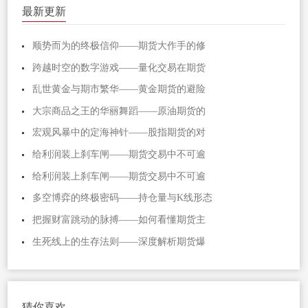
最新更新
顺势而为的终极信仰——期货大作手的修
跨越时空的数字游戏——量化交易在期货
乱世黄金与期市繁华——黄金期货的避险
大宗商品之王的华丽舞蹈——原油期货的
宏观风暴中的定海神针——股指期货的对
给利润装上刹车闸——期货交易中不可逾
给利润装上刹车闸——期货交易中不可逾
多空博弈的终极密码——持仓量与K线形态
把握财富跳动的脉搏——如何看懂期货主
生死线上的生存法则——深度解析期货爆
猜你喜欢