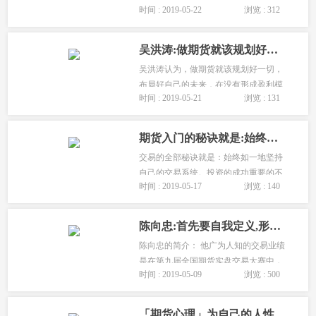
时间 : 2019-05-22
浏览 : 312
积，最终会形成相对固定的分析框架和
交易系统，从而停留在凭主观模式识
别，在规则指导下交易的阶段。...
吴洪涛:做期货就该规划好一切,布局好自己的未来「佛渡有缘人」
吴洪涛认为，做期货就该规划好一切，
布局好自己的未来，在没有形成盈利模
时间 : 2019-05-21
浏览 : 131
式的情况下，尽量控制好你的仓位。...
期货入门的秘诀就是:始终如一地坚持自己的交易系统!
交易的全部秘诀就是：始终如一地坚持
自己的交易系统。投资的成功重要的不
时间 : 2019-05-17
浏览 : 140
是看你的工具有多么强大和优秀。...
陈向忠:首先要自我定义,形成自己的交易风格!
陈向忠的简介： 他广为人知的交易业绩
是在第九届全国期货实盘交易大赛中，
时间 : 2019-05-09
浏览 : 500
荣获金融期货组亚军。半年时间，他的
参赛账户权益由初始的15万元增至468万
元，收益高达31倍。 陈向忠在期货交...
「期货心理」为自己的人性弱点而战斗「赢不了自己,就永远别谈盈利」