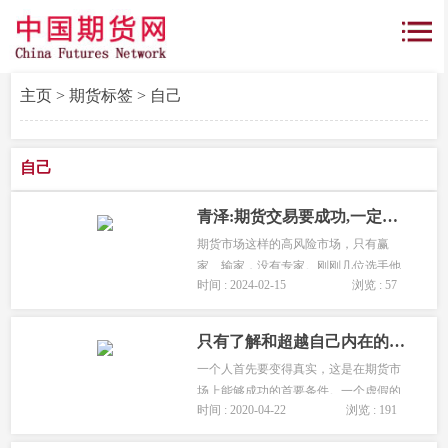
主页
>
期货标签
> 自己
自己
青泽:期货交易要成功,一定要了解自己
期货市场这样的高风险市场，只有赢
家、输家，没有专家。刚刚几位选手他
时间 : 2024-02-15
浏览 : 57
们讲的东西，我也收获很大。市场在变
化，投资理念的本质问题，亏小钱赢大
钱、趋势交易、风险管理这是永恒的主
只有了解和超越自己内在的潜意识，才能在期货市场上有所成就！
题...
一个人首先要变得真实，这是在期货市
场上能够成功的首要条件。一个虚假的
时间 : 2020-04-22
浏览 : 191
人很难在市场上生存，因为他不习惯面
对事实，他会自我欺骗。只有了解和超