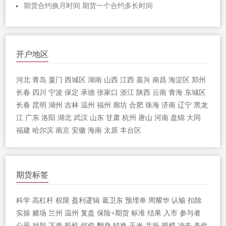
期货合约换月时间 期货一个合约多长时间
开户地区
河北
青岛
厦门
西城区
湖南
山西
江西
嘉兴
南昌
海淀区
郑州
长春
四川
宁波
保定
承德
张家口
浙江
陕西
云南
青海
东城区
长春
昆明
湖州
吉林
温州
福州
廊坊
合肥
珠海
济南
辽宁
黑龙
江
广东
洛阳
湖北
武汉
山东
甘肃
杭州
唐山
河南
盘锦
大同
福建
哈尔滨
南京
安徽
海南
太原
丰台区
期货标签
科学
高杠杆
权限
盈利逻辑
葛卫东
预埋单
周耀华
认输
扣除
实操
赌场
兰州
温州
复盘
保险+期货
标准
结果
入市
参与者
公平
对敲
下单
投机
何俊
翻身
转换
玉米
共振
规模
冲击
条件