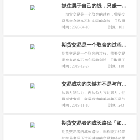
越自己内在的潜意识，才能在期货市场
抓住属于自己的钱，只赚一种钱！
上有所成就！...
期货交易是一个取舍的过程，需要交
易员舍弃很多不切实际的利益，只取属
时间 : 2020-04-10
浏览 : 101
于自己的那一个部分，该撒网撒网，抓
不抓的住要看市场给不给你。...
期货交易是一个取舍的过程,抓住属于自己该赚的钱!
期货交易是一个取舍的过程。需要交易
员舍弃很多不切实际的利益，只取属于
时间 : 2019-12-27
浏览 : 118
自己的那一个环节，该撒网撒网，抓不
抓的住要看市场给不给你。...
交易成功的关键并不是与市场作战,而是一个人和自己较劲
从16万到45万，再从45万亏到10万，他
最后才发现，交易成功的关键并不是与
时间 : 2019-11-18
浏览 : 243
市场作战，打败市场，而是一个人和自
己较劲。...
期货交易者的成长路径「如何找到一套自己的交易系统?」
期货交易者的成长路径：编程能力稍差
的交易者经历过长时间的交易和经验累