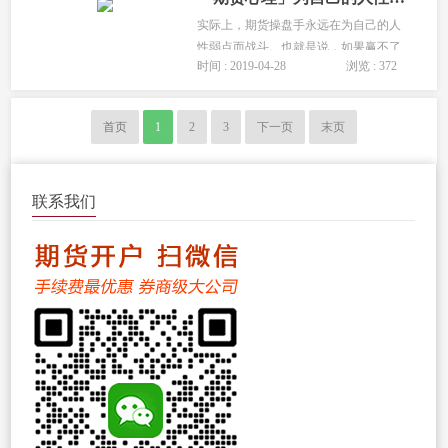
实际上，期货操盘手永远在为自己的人
性弱点而战斗。也就是说，如果赢不了
时间 : 2019-04-28
浏览 : 372
自己，就永远别谈盈利。因此，期货交
易就是一场“寻道”的旅程，但你必须知
道胜利的终点不是战胜市场，而是要超
首页
1
2
3
下一页
末页
越自己。...
联系我们