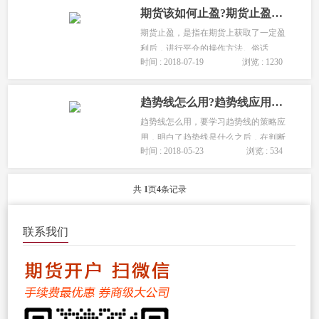
期货该如何止盈?期货止盈技巧-期货止盈方法
期货止盈，是指在期货上获取了一定盈
利后，进行平仓的操作方法。俗话
时间 : 2018-07-19
浏览 : 1230
说：“会买的是个好徒弟，会卖的才是好
师傅”。如何卖在一个相对高点，这就需
要期货止盈技巧的配合了。...
趋势线怎么用?趋势线应用中的注意事项
趋势线怎么用，要学习趋势线的策略应
用，明白了趋势线是什么之后，在判断
时间 : 2018-05-23
浏览 : 534
行情是处于上升趋势、下降趋势或振荡
趋势后，可以针对不同的行情走势，采
取不同的期货交易策略，趋势线应用中
共
1
页
4
条记录
的注意事项。...
联系我们