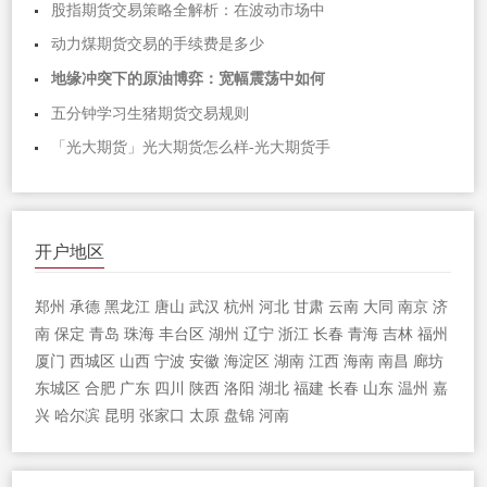
股指期货交易策略全解析：在波动市场中
动力煤期货交易的手续费是多少
地缘冲突下的原油博弈：宽幅震荡中如何
五分钟学习生猪期货交易规则
「光大期货」光大期货怎么样-光大期货手
开户地区
郑州
承德
黑龙江
唐山
武汉
杭州
河北
甘肃
云南
大同
南京
济
南
保定
青岛
珠海
丰台区
湖州
辽宁
浙江
长春
青海
吉林
福州
厦门
西城区
山西
宁波
安徽
海淀区
湖南
江西
海南
南昌
廊坊
东城区
合肥
广东
四川
陕西
洛阳
湖北
福建
长春
山东
温州
嘉
兴
哈尔滨
昆明
张家口
太原
盘锦
河南