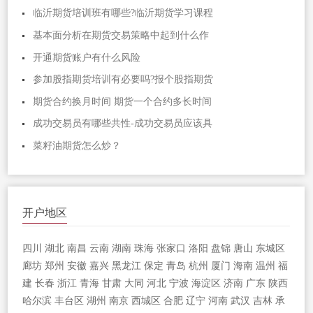
临沂期货培训班有哪些?临沂期货学习课程
基本面分析在期货交易策略中起到什么作
开通期货账户有什么风险
参加股指期货培训有必要吗?报个股指期货
期货合约换月时间 期货一个合约多长时间
成功交易员有哪些共性-成功交易员应该具
菜籽油期货怎么炒？
开户地区
四川
湖北
南昌
云南
湖南
珠海
张家口
洛阳
盘锦
唐山
东城区
廊坊
郑州
安徽
嘉兴
黑龙江
保定
青岛
杭州
厦门
海南
温州
福
建
长春
浙江
青海
甘肃
大同
河北
宁波
海淀区
济南
广东
陕西
哈尔滨
丰台区
湖州
南京
西城区
合肥
辽宁
河南
武汉
吉林
承