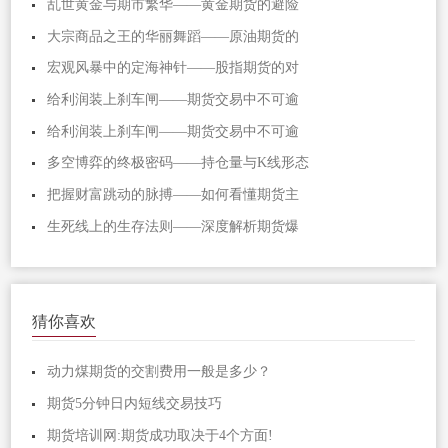
乱世黄金与期市繁华——黄金期货的避险
大宗商品之王的华丽舞蹈——原油期货的
宏观风暴中的定海神针——股指期货的对
给利润装上刹车闸——期货交易中不可逾
给利润装上刹车闸——期货交易中不可逾
多空博弈的终极密码——持仓量与K线形态
把握财富跳动的脉搏——如何看懂期货主
生死线上的生存法则——深度解析期货爆
猜你喜欢
动力煤期货的交割费用一般是多少？
期货5分钟日内短线交易技巧
期货培训网:期货成功取决于4个方面!