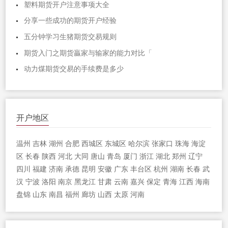
塑料期货开户注意事项大全
分享一些成功的期货开户经验
五分钟学习生猪期货交易规则
期货入门之期货贏家与输家的能力对比「
动力煤期货交易的手续费是多少
开户地区
温州
吉林
湖州
合肥
西城区
东城区
哈尔滨
张家口
珠海
海淀
区
长春
陕西
河北
大同
唐山
青岛
厦门
浙江
湖北
郑州
辽宁
四川
福建
济南
承德
昆明
安徽
广东
丰台区
杭州
湖南
长春
武
汉
宁波
洛阳
南京
黑龙江
甘肃
云南
嘉兴
保定
青海
江西
海南
盘锦
山东
南昌
福州
廊坊
山西
太原
河南