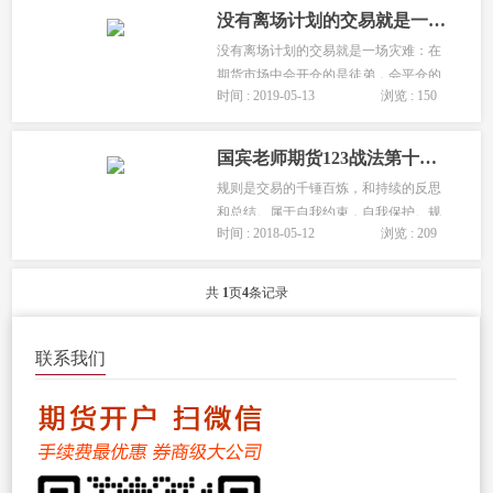
没有离场计划的交易就是一场灾难「平仓离场的三个信号」
没有离场计划的交易就是一场灾难：在
期货市场中会开仓的是徒弟，会平仓的
时间 : 2019-05-13
浏览 : 150
是师傅，会空仓的是师爷交易者在交易
过程中往往不是一上来就亏损的，而是
先有了浮盈，然后眼睁睁地看着自己的
国宾老师期货123战法第十讲:关于规则,关于犯规!
盈利单变成亏损单，最终止损离场。...
规则是交易的千锤百炼，和持续的反思
和总结。属于自我约束，自我保护。规
时间 : 2018-05-12
浏览 : 209
则是高于眼前利益的，要禁得住诱惑。
别想入非非，别恋恋不舍。与其恋子以
求生，不若弃之而取胜。...
共
1
页
4
条记录
联系我们