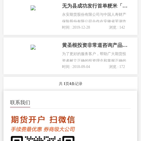
无为县成功发行首单粳米「保险+期货「产品
永安期货股份有限公司与中国人寿财产
保险股份有限公司合作在安徽省芜湖市
时间 : 2019-12-28
浏览 : 142
无为县成功发行首单粳米“保险+期货”产
品。...
黄圣根投资非常道咨询产品介绍（期货培训网和中粮北京营业部联合推出）
为了更好的服务客户，帮助广大期货投
资者树立正确的投资理念和掌握正确的
时间 : 2018-09-04
浏览 : 172
操作技巧，中粮期货北京营业部经过一
段时间的试运行和总结之后，特别推出
升级版的期货投资咨询服务：期货培训
共
1
页
4
条记录
网和中粮期货北京营业部联合推出的...
联系我们