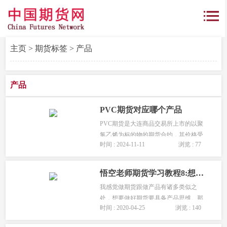
主页
>
期货标签
> 产品
产品
PVC期货对应哪个产品
PVC期货是大连商品交易所上市的以聚
氯乙烯为标的物的期货合约，其价格受
时间 : 2024-11-11
浏览 : 77
原油、煤炭、氯碱产品、建筑行业需求
等多种因素影响。...
悟空老师期货学习教程8:想要做好期货要具备产品思维！
我感觉做期货跟做产品有诸多类似之
处，想要做好期货要具备产品思维。那
时间 : 2020-04-25
浏览 : 140
什么是产品思维？产品思维​就是深入理
解需求背后的动机和变化规律。...