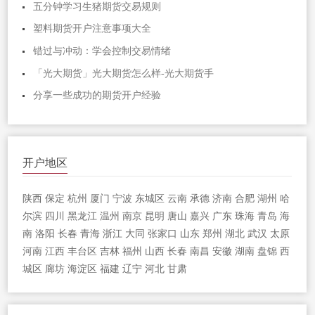
五分钟学习生猪期货交易规则
塑料期货开户注意事项大全
错过与冲动：学会控制交易情绪
「光大期货」光大期货怎么样-光大期货手
分享一些成功的期货开户经验
开户地区
陕西
保定
杭州
厦门
宁波
东城区
云南
承德
济南
合肥
湖州
哈
尔滨
四川
黑龙江
温州
南京
昆明
唐山
嘉兴
广东
珠海
青岛
海
南
洛阳
长春
青海
浙江
大同
张家口
山东
郑州
湖北
武汉
太原
河南
江西
丰台区
吉林
福州
山西
长春
南昌
安徽
湖南
盘锦
西
城区
廊坊
海淀区
福建
辽宁
河北
甘肃