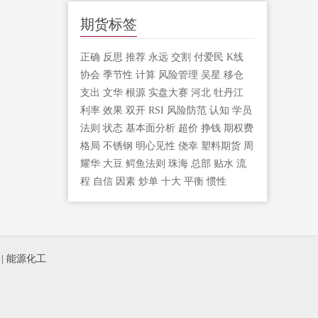
期货标签
正确
反思
推荐
永远
交割
付爱民
K线
协会
季节性
计算
风险管理
吴星
移仓
支出
文华
根源
实盘大赛
河北
牡丹江
利率
效果
双开
RSI
风险防范
认知
学员
法则
状态
基本面分析
超价
挣钱
期权费
格局
不锈钢
明心见性
侥幸
塑料期货
周
耀华
大豆
鳄鱼法则
珠海
总部
贴水
流
程
自信
因素
炒单
十大
平衡
惯性
|
能源化工