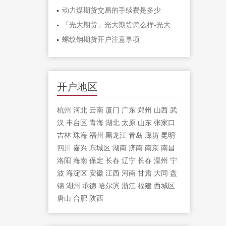
动力煤期货交易的手续费是多少
「光大期货」光大期货怎么样-光大期货手
螺纹钢期货开户注意事项
开户地区
杭州
河北
云南
厦门
广东
郑州
山西
武
汉
丰台区
青海
湖北
太原
山东
张家口
吉林
珠海
福州
黑龙江
青岛
廊坊
昆明
四川
嘉兴
东城区
湖南
济南
南京
南昌
洛阳
海南
保定
长春
辽宁
长春
温州
宁
波
海淀区
安徽
江西
河南
甘肃
大同
盘
锦
湖州
承德
哈尔滨
浙江
福建
西城区
唐山
合肥
陕西