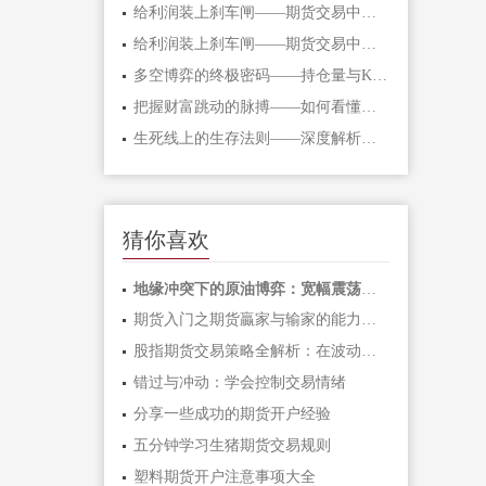
给利润装上刹车闸——期货交易中不可逾
给利润装上刹车闸——期货交易中不可逾
多空博弈的终极密码——持仓量与K线形态
把握财富跳动的脉搏——如何看懂期货主
生死线上的生存法则——深度解析期货爆
猜你喜欢
地缘冲突下的原油博弈：宽幅震荡中如何
期货入门之期货贏家与输家的能力对比「
股指期货交易策略全解析：在波动市场中
错过与冲动：学会控制交易情绪
分享一些成功的期货开户经验
五分钟学习生猪期货交易规则
塑料期货开户注意事项大全