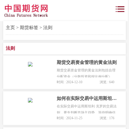
主页
>
期货标签
> 法则
法则
期货交易资金管理的黄金法则
期货交易资金管理的黄金法则包括合理
分配资金（分散投资和按比例分配）、
时间 : 2024-12-10
浏览 : 640
严格控制风险（设置止损位和控制仓位
规模）、重视资金流动性（预留应急资
金和避免资金长期锁定）、定期评估和
如何在实际交易中运用斯坦利克罗的交易法则？
调整（评估交易绩效、调整资金分配...
在实际交易中运用斯坦利·克罗的交易法
则，要先判断市场主趋势、等待明确信
时间 : 2024-11-25
浏览 : 176
号入场，合理进行仓位管理，严格设置
止损控制风险，坚守交易纪律，同时做