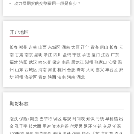
动力煤期货的交割费用一般是多少？
开户地区
长春
郑州
吉林
山西
东城区
湖南
太原
辽宁
青海
唐山
长春
云
南
甘肃
南京
昆明
浙江
四川
盘锦
宁波
承德
厦门
江西
广东
福建
洛阳
武汉
哈尔滨
保定
南昌
黑龙江
湖州
张家口
安徽
温
州
山东
西城区
海南
河北
杭州
合肥
珠海
大同
嘉兴
丰台区
廊
坊
福州
海淀区
青岛
陕西
济南
河南
湖北
期货标签
涨跌
保险+期货
巴菲特
误区
客观
时间表
知识
亏钱
早籼稻
出
金
孔千宇
技术面
用途
资本利得
付爱民
返还
沪铅
交易
沪深
300股指
沪镍
期货套保
专访
境外
逻辑
指令
手艺
高胜算
引路