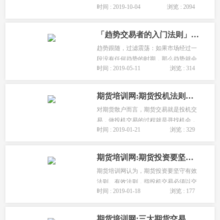
时间 : 2019-10-04
浏览 : 2094
万美元，1983年原版海龟首次揭密适用
于任何市场的交易策略。--海龟交易法
则前言/序言精彩书摘....
「趋势交易者的入门法则」趋势跟随,过滤震荡!
趋势跟随，过滤震荡：如果市场经过一
段没有任何趋势的时期，那么趋势就会
时间 : 2019-05-11
浏览 : 314
再次出现，那是未来趋势的先兆。作为
一名趋势交易者，你需要识别并追随趋
势，因为趋势是你的朋友，你也需要过
期货培训网:期货投机法则的6层含义「没有机会决不去做任何交易」
滤震荡，因为震荡是你的敌人。...
对期货散户而言，期货交易就是投机交
易，做投机交易的过程就是寻找机会，
时间 : 2019-01-21
浏览 : 329
并交易机会的过程。投机的前提是发现
一个机会，没有机会决不去做任何交
易，这就是投机法则。...
期货培训网:期货投资要坚守有效法则!
期货培训网认为，期货投资要坚守有效
法则。有效法则，指投机交易必须以交
时间 : 2019-01-18
浏览 : 177
易行为准确有效为准则。不滥做交易，
不轻举妄动，不做没有意义的交易和错
误的交易。...
期货培训网:三大期货交易法则分享「永远只做十拿九稳的事情」