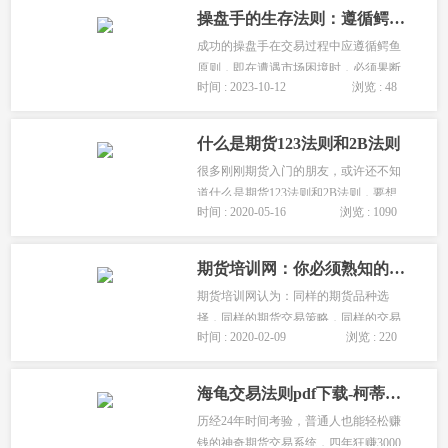
好获利管理让利润奔跑并适时移动止
操盘手的生存法则：遵循鳄鱼原则，保住本金
损。...
成功的操盘手在交易过程中应遵循鳄鱼
原则，即在遭遇市场困境时，必须果断
时间 : 2023-10-12
浏览 : 48
止损以保住本金。止损是保障交易生存
的有效方式，迅速止损能减少损失并为
未来交易创造更多机会。保护本金是操
什么是期货123法则和2B法则
盘手的首要任务，这也是投资法则中...
很多刚刚期货入门的朋友，或许还不知
道什么是期货123法则和2B法则，要想
时间 : 2020-05-16
浏览 : 1090
知道什么是期货123法则和2B法则，首
先要了解两个定理。定理1：在上升趋势
中，如果价格已经穿越先前的高点而未
期货培训网：你必须熟知的期货资金管理法则和指标！
能持续挺升，稍后又跌破先前的高点，
期货培训网认为：同样的期货品种选
则趋...
择，同样的期货交易策略，同样的交易
时间 : 2020-02-09
浏览 : 220
手法，期货资金管理法则不同，有时会
导致完全不同的交易结果。...
海龟交易法则pdf下载-柯蒂斯·费思
历经24年时间考验，普通人也能轻松赚
钱的神奇期货交易系统，四年狂赚3000