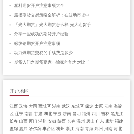
塑料期货开户注意事项大全
股指期货交易策略全解析：在波动市场中
「光大期货」光大期货怎么样-光大期货手
分享一些成功的期货开户经验
螺纹钢期货开户注意事项
动力煤期货交易的手续费是多少
期货入门之期货贏家与输家的能力对比「
开户地区
江西
珠海
大同
西城区
湖南
武汉
东城区
保定
太原
云南
海淀
区
辽宁
南昌
甘肃
湖北
宁波
济南
昆明
福州
四川
吉林
黑龙江
长春
山西
厦门
湖州
安徽
陕西
长春
温州
唐山
广东
廊坊
福建
盘锦
嘉兴
哈尔滨
丰台区
杭州
浙江
海南
青海
郑州
河南
河北