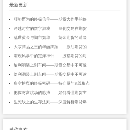
最新更新
顺势而为的终极信仰——期货大作手的修
跨越时空的数字游戏——量化交易在期货
乱世黄金与期市繁华——黄金期货的避险
大宗商品之王的华丽舞蹈——原油期货的
宏观风暴中的定海神针——股指期货的对
给利润装上刹车闸——期货交易中不可逾
给利润装上刹车闸——期货交易中不可逾
多空博弈的终极密码——持仓量与K线形态
把握财富跳动的脉搏——如何看懂期货主
生死线上的生存法则——深度解析期货爆
猜你喜欢