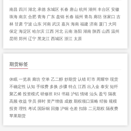
南昌
四川
湖北
承德
东城区
长春
唐山
杭州
湖州
丰台区
安徽
珠海
南京
合肥
青海
广东
盘锦
长春
福州
青岛
廊坊
张家口
吉
林
甘肃
宁波
山东
河南
武汉
嘉兴
海南
福建
济南
厦门
大同
保定
海淀区
哈尔滨
江西
河北
云南
洛阳
湖南
陕西
山西
温州
昆明
郑州
辽宁
黑龙江
西城区
浙江
太原
期货标签
休眠
一览表
廊坊
空单
乙二醇
炒期货
认错
盯市
周耀华
现货
不确定性
认知
手续费
多换
步骤
特点
江西
出入金
泰安
短纤
聚乙烯
投资模式
研修班
RSI
书籍
沪铝
情绪
汕头
盈亏
隔夜
高频
收益
学员
择时
资产增值
成败
期权领口策略
经验
规模
投资
理性
考试
国际铜
回撤
沪铜
仓差
扣除
二元期权
隔夜费
苹果期货