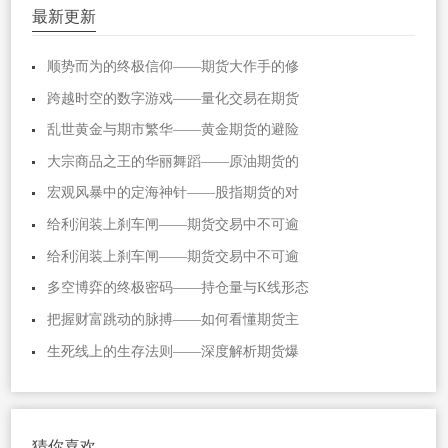
最新更新
顺势而为的终极信仰——期货大作手的修
跨越时空的数字游戏——量化交易在期货
乱世黄金与期市繁华——黄金期货的避险
大宗商品之王的华丽舞蹈——原油期货的
宏观风暴中的定海神针——股指期货的对
给利润装上刹车闸——期货交易中不可逾
给利润装上刹车闸——期货交易中不可逾
多空博弈的终极密码——持仓量与K线形态
把握财富跳动的脉搏——如何看懂期货主
生死线上的生存法则——深度解析期货爆
猜你喜欢