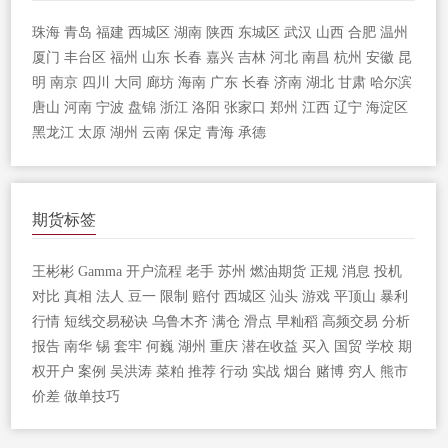
珠海
青岛
福建
西城区
湖南
陕西
东城区
武汉
山西
合肥
温州
厦门
丰台区
福州
山东
长春
嘉兴
吉林
河北
南昌
杭州
安徽
昆
明
南京
四川
大同
廊坊
海南
广东
长春
济南
湖北
甘肃
哈尔滨
唐山
河南
宁波
盘锦
浙江
洛阳
张家口
郑州
江西
辽宁
海淀区
黑龙江
太原
湖州
云南
保定
青海
承德
期货标签
王彬彬
Gamma
开户流程
老手
苏州
燃油期货
正规
消息
投机
对比
真相
法人
豆一
限制
赔付
西城区
汕头
游戏
平顶山
暴利
行情
短线交易秘诀
乌鲁木齐
满仓
滑点
早籼稻
高频交易
分析
报告
南华
锡
套牢
何巍
湖州
重庆
潜在收益
买入
国贸
学校
期
权开户
案例
吴洪涛
菜粕
推荐
行动
实战
烟台
赌博
穷人
熊市
价差
做单技巧