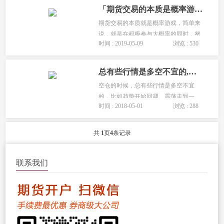
「期货交易的本质是概率游戏」交易者必须要兼顾胜率与赔率!
期货交易的本质就是概率游戏，简单来
说，就是在积极参与大概率的同时，努
时间 : 2019-05-09
浏览 : 530
力防范小概率事件发生，通过对基本面
分析来发现大概率事件，利用技术分析
来寻找参与大概率事件的时机，结合资
总有些行情是多空不宜的,每一个期货游戏的参与者都要遵守游戏规则
金管理来防范小概率事件发生。...
空仓的时候，总有些行情是多空不宜
的，比如趋势开始回调、震荡走到一
时间 : 2018-05-01
浏览 : 288
半。个人认为，这时候我们需要的是暂
避锋芒，耐心等待，等待进场时机的到
来。同时，期货也是一个游戏，每一个
共
1
页
4
条记录
期货...
联系我们