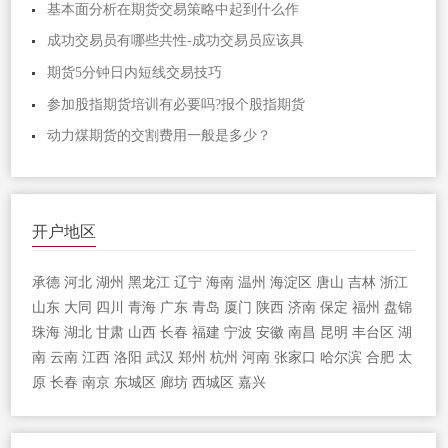
基本面分析在期货交易策略中起到什么作
成功交易员有哪些共性-成功交易员应该具
期货5分钟日内短线交易技巧
参加股指期货培训有必要吗?报个股指期货
动力煤期货的交割费用一般是多少？
开户地区
承德
河北
湖州
黑龙江
辽宁
海南
温州
海淀区
唐山
吉林
浙江
山东
大同
四川
青海
广东
青岛
厦门
陕西
济南
保定
福州
盘锦
珠海
湖北
甘肃
山西
长春
福建
宁波
安徽
南昌
昆明
丰台区
湖
南
云南
江西
洛阳
武汉
郑州
杭州
河南
张家口
哈尔滨
合肥
太
原
长春
南京
东城区
廊坊
西城区
嘉兴