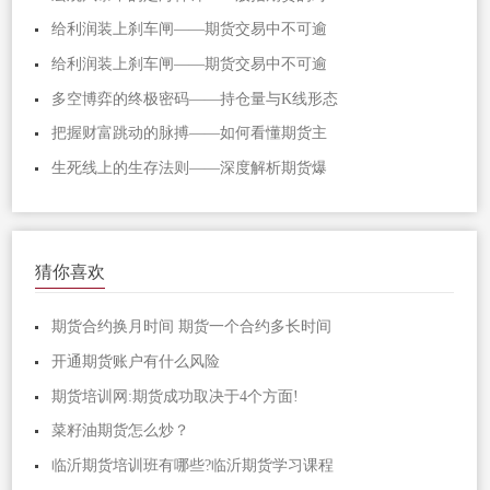
给利润装上刹车闸——期货交易中不可逾
给利润装上刹车闸——期货交易中不可逾
多空博弈的终极密码——持仓量与K线形态
把握财富跳动的脉搏——如何看懂期货主
生死线上的生存法则——深度解析期货爆
猜你喜欢
期货合约换月时间 期货一个合约多长时间
开通期货账户有什么风险
期货培训网:期货成功取决于4个方面!
菜籽油期货怎么炒？
临沂期货培训班有哪些?临沂期货学习课程