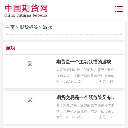
主页
>
期货标签
> 游戏
游戏
期货是一个主动认错的游戏「要善于认输」
人都有好胜心理，我们从小就开始接受
强者教育，而期货恰恰是善于认输者的
时间 : 2019-05-24
浏览 : 181
金钱游戏，进场亏损时一旦不服输，就
彻底完了。...
期货交易是一个既危险又有趣的游戏「期货游戏的魅力」
关于期货游戏，最好的忠告还是那句老
话，在开始之前就停止行动。这是作为
时间 : 2019-05-23
浏览 : 135
一个操盘手的建议。...