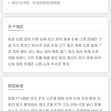
错过与冲动：学会控制交易情绪
开户地区
南昌
合肥
温州
河南
吉林
武汉
郑州
珠海
长春
江西
西城区
宁
波
河北
黑龙江
哈尔滨
济南
长春
辽宁
嘉兴
海南
甘肃
盘锦
广
东
昆明
廊坊
浙江
唐山
湖州
陕西
厦门
湖北
福州
青海
太原
湖南
张家口
大同
安徽
福建
保定
南京
海淀区
四川
承德
杭州
云南
洛阳
东城区
山西
山东
丰台区
青岛
期货标签
股票
PTA期权
持仓
罗宾
公开课
限制
永恒
红海
丹东
粳米
交
易员
能力
聚变效应
湖北
庄家
盯市
立法
目标
结算
缺口
直播
出入金
买卖点
模式
苯乙烯
实值期权
平常心
规避风险
挑战
方