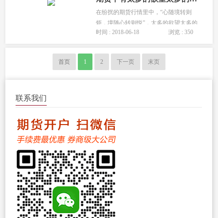
在纷扰的期货行情里中，“心随境转则
烦，境随心转则悦”，太多的欲望太多的
时间 : 2018-06-18
浏览 : 350
恐惧，你唯一能控制的是你自己的
心。...
首页
1
2
下一页
末页
联系我们