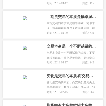
时间 : 2019-09-17
浏览 : 115
底该怎么做期货? 我刚才说了，期货是
零和游戏，既然是零和游戏，我们就要
站到大概率的一边去，不论你是做长线
「期货交易的本质是概率游戏」交易者必须要兼顾胜率与赔率!
的，还是做短线的，做波段的，还是
期货交易的本质就是概率游戏，简单来
日...
说，就是在积极参与大概率的同时，努
时间 : 2019-05-09
浏览 : 530
力防范小概率事件发生，通过对基本面
分析来发现大概率事件，利用技术分析
来寻找参与大概率事件的时机，结合资
交易本身是一个不断试错的过程
金管理来防范小概率事件发生。...
交易本身是一个不断试错的过程，不要
奢求可能每一笔交易都挣钱，必须学会
时间 : 2018-08-17
浏览 : 242
摆脱对已完成交易的关注与纠结。应更
多的去关注一个长期交易结果，强化与
当下的盈亏脱离，周而复始。...
变化是交易的本质,而交易员是刀尖上的平衡舞者
变化是交易的本质，而交易员是刀尖上
的平衡舞者。我以为就像以往一样，我
时间 : 2018-07-15
浏览 : 265
会纠缠着无法原谅自己，亏损将日日夜
夜折磨着我，直到筋疲力尽，再积蓄能
量，鼓足勇气重头再来。...
期货中有太多的欲望太多的恐惧,你唯一能控制的是你自己的心