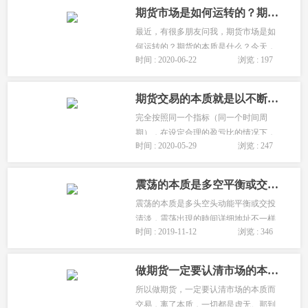
的说法揭示了期货交易的本质，以及交
期货市场是如何运转的？期货的本质是什么？
易系统的局限性。...
最近，有很多朋友问我，期货市场是如
何运转的？期货的本质是什么？今天，
时间 : 2020-06-22
浏览 : 197
通过一个小例子跟大家聊一聊期货市场
的本质和运行规律。...
期货交易的本质就是以不断的小额亏损来测试和捕捉大行情
完全按照同一个指标（同一个时间周
期），在设定合理的盈亏比的情况下，
时间 : 2020-05-29
浏览 : 247
不要错过任何一个信号，用小额的亏损
去测试捕捉大行情，这就是交易的本
质！这也是期货投资成功的秘密！...
震荡的本质是多空平衡或交投清淡
震荡的本质是多头空头动能平衡或交投
清淡，震荡出現的時间详细地址不一样
时间 : 2019-11-12
浏览 : 346
具有不一样的实际意义。而处理震荡也
因震荡的片面性愈来愈灵活出來，没有
固定不变的招数，有的只是原则性的思
做期货一定要认清市场的本质而交易,离了本质一切都是虚无!
考。...
所以做期货，一定要认清市场的本质而
交易，离了本质，一切都是虚无。那到