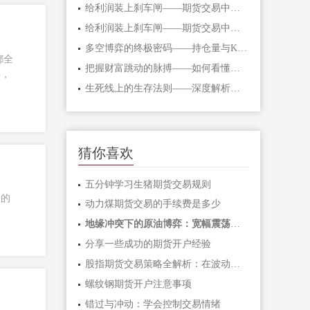
给利润装上刹车闸——期货交易中不可逾
给利润装上刹车闸——期货交易中不可逾
多空博弈的终极密码——持仓量与K线形态
都全
把握财富跳动的脉搏——如何看懂期货主
手，
生死线上的生存法则——深度解析期货爆
猜你喜欢
五分钟学习生猪期货交易规则
长的
动力煤期货交易的手续费是多少
地缘冲突下的原油博弈：宽幅震荡中如何
分享一些成功的期货开户经验
股指期货交易策略全解析：在波动市场中
螺纹钢期货开户注意事项
错过与冲动：学会控制交易情绪