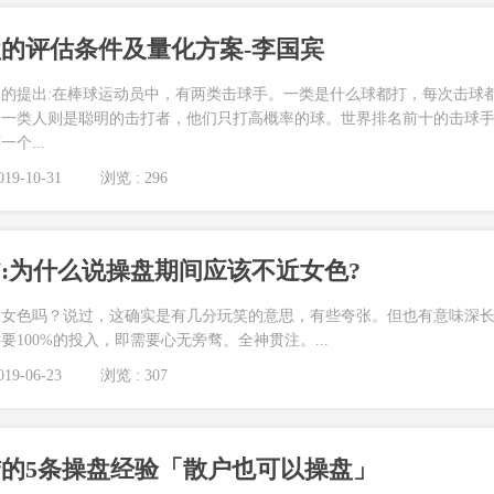
的评估条件及量化方案-李国宾
的提出:在棒球运动员中，有两类击球手。一类是什么球都打，每次击球
另一类人则是聪明的击打者，他们只打高概率的球。世界排名前十的击球
个...
19-10-31
浏览 : 296
7:为什么说操盘期间应该不近女色?
近女色吗？说过，这确实是有几分玩笑的意思，有些夸张。但也有意味深
100%的投入，即需要心无旁骛、全神贯注。...
19-06-23
浏览 : 307
的5条操盘经验「散户也可以操盘」