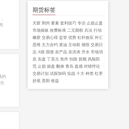
期货标签
势，
天胶
荆州
要素
套利技巧
专访
止损止盈
然
市场操纵
收费标准
二元期权
兵法
行动
橡胶
交易心得
监管
优势
杠杆效应
外汇
思维
主力合约
菜油
主动权
领悟
交易日
志
A级
国债
农产品
吴洪涛
升水
市场消
息
实盘
丁圣元
焦作
扣除
抚顺
风险防
范
止损
操盘
翻身
青岛
盘感
对错悖论
交易计划
试探加码
实战
十大
种类
红枣
线的
抄底
贵阳
收益
往往