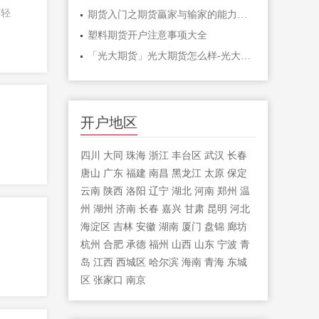
可轻
期货入门之期货贏家与输家的能力对比「
塑料期货开户注意事项大全
「光大期货」光大期货怎么样-光大期货手
开户地区
四川
大同
珠海
浙江
丰台区
武汉
长春
唐山
广东
福建
南昌
黑龙江
太原
保定
云南
陕西
洛阳
辽宁
湖北
河南
郑州
温
州
湖州
济南
长春
嘉兴
甘肃
昆明
河北
海淀区
吉林
安徽
湖南
厦门
盘锦
廊坊
杭州
合肥
承德
福州
山西
山东
宁波
青
岛
江西
西城区
哈尔滨
海南
青海
东城
区
张家口
南京