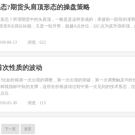
态?期货头肩顶形态的操盘策略
顶形态？所谓期货中的头肩顶，一般是是这样形成的：承接前一阶段的涨
跌至B点得以站稳；又是一轮升势，超越A点价位，以C点为该升浪的顶，
18-06-13
浏览 : 622
首次性质的波动
?比如价格第一次出现的调整，第一次出现的突破，第一次调整触及均价
布林线指标中轨的支撑，这些在价格波动过程中第一次见到的技术形态，
位...
18-05-30
浏览 : 115
下一页
末页