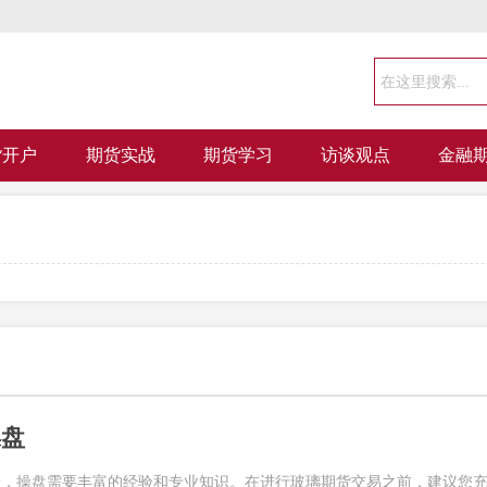
货开户
期货实战
期货学习
访谈观点
金融
操盘
险，操盘需要丰富的经验和专业知识。在进行玻璃期货交易之前，建议您