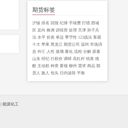
期货标签
沪镍
排名
回报
纪律
手续费
打猎
西城
区
反向
株洲
训练营
处理
天津
孙子兵
法
水平
价差
单边
季节性
123战法
客观
十大
苹果
黑龙江
期货公司
温州
市场消
息
外汇
人性
玻璃
量化
流程
分解
尿素
山东
经纪
行权价
调研
高杠杆
纸浆
残
酷
主动权
种类
要领
柳州
需求
商品
期
货人
敌人
包头
日内波段
平衡
|
能源化工