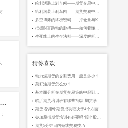
给利润装上刹车闸——期货交易中不可逾
给利润装上刹车闸——期货交易中不可逾
方
多空博弈的终极密码——持仓量与K线形态
把握财富跳动的脉搏——如何看懂期货主
生死线上的生存法则——深度解析期货爆
猜你喜欢
头
动力煤期货的交割费用一般是多少？
菜籽油期货怎么炒？
基本面分析在期货交易策略中起到什么作
临沂期货培训班有哪些?临沂期货学习课程
对趋势需要从三个方面来把握:即方向、速率和节奏「趋势的三要素」
期货培训网:期货成功取决于4个方面!
向：
参加股指期货培训有必要吗?报个股指期货
期货5分钟日内短线交易技巧