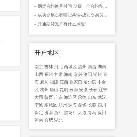
期货合约换月时间 期货一个合约多长时间
成功交易员有哪些共性-成功交易员应该具
开通期货账户有什么风险
感
开户地区
南京
吉林
河北
西城区
温州
南昌
湖南
山西
福州
甘肃
海南
嘉兴
洛阳
湖州
青
海
廊坊
福建
江西
张家口
哈尔滨
丰台
区
杭州
唐山
昆明
云南
安徽
长春
辽宁
不
大同
陕西
广东
海淀区
承德
山东
武汉
宁波
东城区
郑州
珠海
盘锦
长春
四川
保定
济南
浙江
黑龙江
太原
青岛
厦门
河南
合肥
湖北