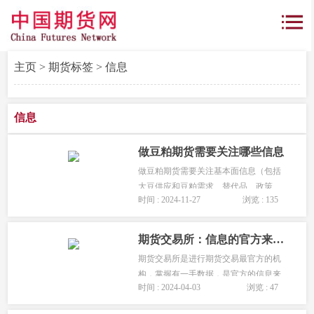
主页
>
期货标签
> 信息
信息
做豆粕期货需要关注哪些信息
做豆粕期货需要关注基本面信息（包括
大豆供应和豆粕需求、替代品、政策、
时间 : 2024-11-27
浏览 : 135
国际市场）、技术分析信息（价格走
势、成交量和持仓量、技术指标）、市
场情绪和资金流向、季节性因素，以及
期货交易所：信息的官方来源地
交易规则和成本相关信息。...
期货交易所是进行期货交易最官方的机
构，掌握有一手数据，是官方的信息来
时间 : 2024-04-03
浏览 : 47
源地，每天可能公布以下消息 ： 交易数
据 ：包括各种期货合约的成交量、成交