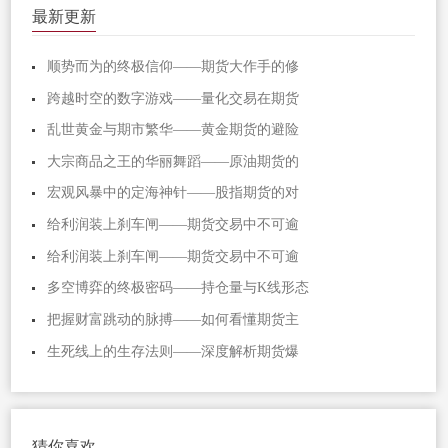
最新更新
顺势而为的终极信仰——期货大作手的修
跨越时空的数字游戏——量化交易在期货
乱世黄金与期市繁华——黄金期货的避险
大宗商品之王的华丽舞蹈——原油期货的
宏观风暴中的定海神针——股指期货的对
给利润装上刹车闸——期货交易中不可逾
给利润装上刹车闸——期货交易中不可逾
多空博弈的终极密码——持仓量与K线形态
把握财富跳动的脉搏——如何看懂期货主
生死线上的生存法则——深度解析期货爆
猜你喜欢