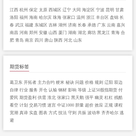
江西
杭州
保定
太原
西城区
辽宁
大同
海淀区
宁波
昆明
甘肃
洛阳
福州
海南
哈尔滨
珠海
张家口
温州
浙江
丰台区
盘锦
长
春
武汉
福建
东城区
吉林
湖州
济南
长春
承德
广东
云南
嘉兴
南昌
河南
郑州
安徽
山西
厦门
湖南
湖北
廊坊
黑龙江
青海
合
肥
青岛
南京
四川
唐山
陕西
河北
山东
期货标签
葛卫东
开拓者
主力合约
粳米
秘诀
问题
价格
规则
辽阳
双边
自律
行业
服务
开仓
认输
钢材
影响
等级
上证50股指期货
付
爱民
期货盈利
供需
淮北
张家口
黑天鹅
强平
幽灵
杠杠
残酷
看空
计划
交易习惯
迷宫
中证1000
胆量
超价
效应
正规
课程
宽潮
真谛
实盘
图表
方式
技法
守则
共振
波动率
齐齐哈尔
逃
避