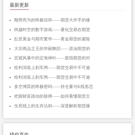
最新更新
顺势而为的终极信仰——期货大作手的修
跨越时空的数字游戏——量化交易在期货
乱世黄金与期市繁华——黄金期货的避险
大宗商品之王的华丽舞蹈——原油期货的
宏观风暴中的定海神针——股指期货的对
给利润装上刹车闸——期货交易中不可逾
给利润装上刹车闸——期货交易中不可逾
多空博弈的终极密码——持仓量与K线形态
把握财富跳动的脉搏——如何看懂期货主
生死线上的生存法则——深度解析期货爆
猜你喜欢