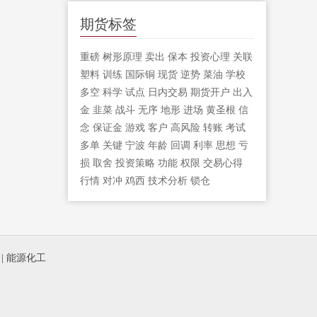
期货标签
重磅
树形原理
卖出
保本
投资心理
关联
塑料
训练
国际铜
现货
逆势
菜油
学校
多空
科学
试点
日内交易
期货开户
出入
金
韭菜
战斗
无序
地形
进场
黄圣根
信
念
保证金
游戏
客户
高风险
转账
考试
多单
关键
宁波
年龄
回调
利率
思想
亏
损
取舍
投资策略
功能
权限
交易心得
行情
对冲
鸡西
技术分析
锁仓
|
能源化工