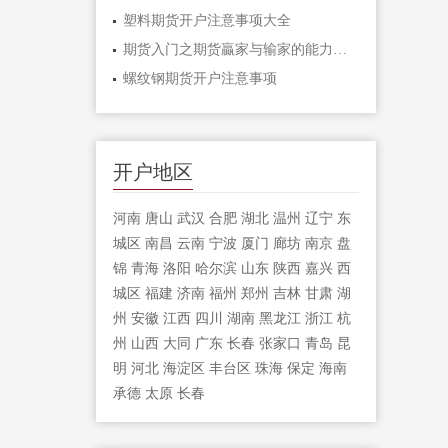
塑料期货开户注意事项大全
期货入门之期货贏家与输家的能力对比「
螺纹钢期货开户注意事项
开户地区
河南
唐山
武汉
合肥
湖北
温州
辽宁
东
城区
南昌
云南
宁波
厦门
廊坊
南京
盘
锦
青海
洛阳
哈尔滨
山东
陕西
嘉兴
西
城区
福建
济南
福州
郑州
吉林
甘肃
湖
州
安徽
江西
四川
湖南
黑龙江
浙江
杭
州
山西
大同
广东
长春
张家口
青岛
昆
明
河北
海淀区
丰台区
珠海
保定
海南
承德
太原
长春