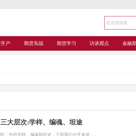
货开户
期货实战
期货学习
访谈观点
金融
三大层次:学样、编魂、坦途
阶：包括学样、编魂和坦途，下面我们分开来讲。...