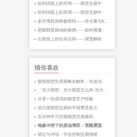
给利润装上刹车闸——期货交易中不可逾
给利润装上刹车闸——期货交易中不可逾
多空博弈的终极密码——持仓量与K线形态
把握财富跳动的脉搏——如何看懂期货主
生死线上的生存法则——深度解析期货爆
猜你喜欢
股指期货交易策略全解析：在波动市场中
「光大期货」光大期货怎么样-光大期货手
分享一些成功的期货开户经验
动力煤期货交易的手续费是多少
五分钟学习生猪期货交易规则
地缘冲突下的原油博弈：宽幅震荡中如何
错过与冲动：学会控制交易情绪