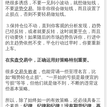
绝很多诱惑，不要一见到小波动，就想做短线，
不要
逆势交易
。除非你很会做短线，而且设置了
止损点，否则不要轻易做短线。
3.保持仓位不动，直到你客观的分析发现，趋势
已经反转，或者就要反转，这时就要
平仓
，而且
行动要快！如果随后的市场趋势告诉你，行进中
的主趋势依然不变，平仓行动过早时，你要重新
上车。
在实盘交易中，正确运用好策略特别重要。
很多
交易失败者
，也能背诵一些至理名言，比
如“顺势轻仓止损”、 “一开始的亏损是最便宜的
亏损”等等，但他们就是做不到，不断的违背这
些基本策略。
所以，除了始终如一的有效策略，还必须具备三
个素质：
纪律、纪律和纪律！没有
期货纪律
，再