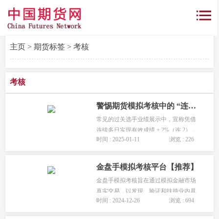
主页
>
期货标签
> 考核
考核
警惕期货模拟考核中的 “连2废才” 现象
常见的过关选手业绩展示中，宣称凭借
连续多日实现有效成绩 + 2%（连 2），
时间 : 2025-01-11
浏览 : 226
累计达到 39% 便可取得百万实盘资格，
并能收获丰厚奖金。...
金盘手模拟考核平台【推荐】
金盘手模拟考核旨在通过模拟金融市场
真实交易，以发现、验证和扶持业内具
时间 : 2024-12-26
浏览 : 694
有成长价值的操盘人才或团队，为其提
供锻炼和施展才能的平台，提高交易技