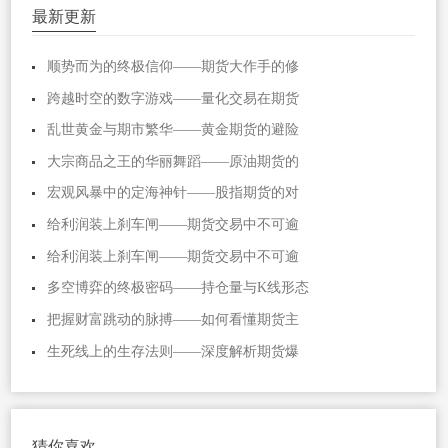
最新更新
顺势而为的终极信仰——期货大作手的修
跨越时空的数字游戏——量化交易在期货
乱世黄金与期市繁华——黄金期货的避险
大宗商品之王的华丽舞蹈——原油期货的
宏观风暴中的定海神针——股指期货的对
给利润装上刹车闸——期货交易中不可逾
给利润装上刹车闸——期货交易中不可逾
多空博弈的终极密码——持仓量与K线形态
把握财富跳动的脉搏——如何看懂期货主
生死线上的生存法则——深度解析期货爆
猜你喜欢