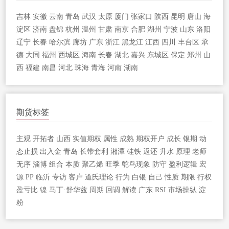
吉林
安徽
云南
青岛
武汉
太原
厦门
张家口
陕西
昆明
唐山
海
淀区
济南
盘锦
杭州
温州
甘肃
南京
合肥
湖州
宁波
山东
洛阳
辽宁
长春
哈尔滨
廊坊
广东
浙江
黑龙江
江西
四川
丰台区
承
德
大同
福州
西城区
海南
长春
湖北
嘉兴
东城区
保定
郑州
山
西
福建
南昌
河北
珠海
青海
河南
湖南
期货标签
主观
开拓者
山西
实值期权
属性
成熟
期权开户
成长
银期
动
态止损
出入金
青岛
长带套利
湘潭
硅铁
返还
升水
原理
老师
无序
淄博
组合
本质
聚乙烯
旺季
鸵鸟现象
防守
盈利逻辑
宏
源
PP
临沂
专访
客户
道氏理论
行为
白银
自己
性质
期限
行权
盈亏比
镍
马丁·舒华兹
周期
回调
解读
广东
RSI
市场操纵
淀
粉