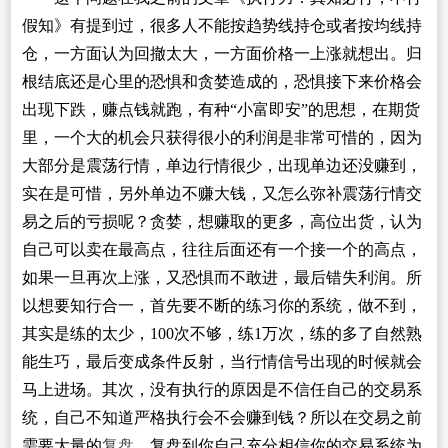
假知》有提到过，很多人不能按趋势线持仓或者按均线持
仓，一方面认为回撤太大，一方面价格一上涨就想出。归
根结底还是心里的恐惧和贪婪造成的，恐惧接下来价格会
出现下跌，赚点钱就跑，有种“小富即安”的思想，在期货
里，一个大的机会只获得很小的利润是非常可惜的，因为
大部分是震荡行情，单边行情很少，出现单边还没赚到，
实在是可惜，另外单边不赚大钱，又怎么弥补震荡行情交
易之后的亏损呢？贪婪，想赚取的更多，高位出货，认为
自己可以卖在最高点，往往后面还有一个接一个的高点，
如果一旦再次上涨，又恐惧而不敢进，最后错失利润。所
以想要知行合一，首先要不断的练习你的系统，做不到，
其实是练的太少，100次不够，练1万次，练的多了自然熟
能生巧，最后变成条件反射，当行情信号出现的时候就会
马上进场。其次，没有执行的原因是不信任自己的交易系
统，自己不知道严格执行会不会赚到钱？所以在交易之前
需要大量的
复盘
，复盘到你自己充分相信你的交易系统为