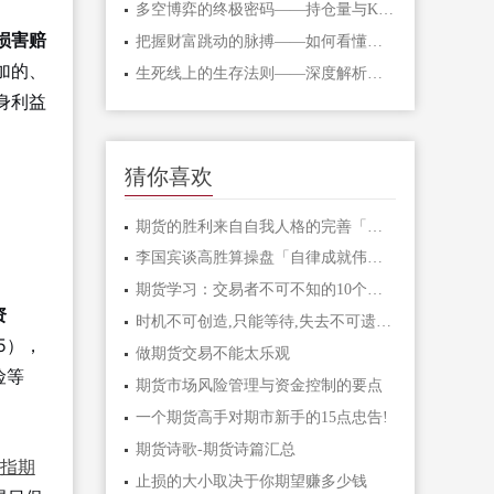
多空博弈的终极密码——持仓量与K线形态
损害赔
把握财富跳动的脉搏——如何看懂期货主
加的、
生死线上的生存法则——深度解析期货爆
身利益
猜你喜欢
期货的胜利来自自我人格的完善「变化的
李国宾谈高胜算操盘「自律成就伟大」
期货学习：​交易者不可不知的10个关键
资
时机不可创造,只能等待,失去不可遗憾!
5），
做期货交易不能太乐观
险等
期货市场风险管理与资金控制的要点
一个期货高手对期市新手的15点忠告!
期货诗歌-期货诗篇汇总
指期
止损的大小取决于你期望赚多少钱