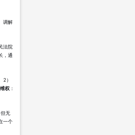
。调解
民法院
长，通
。2）
维权
：
，但无
在一个