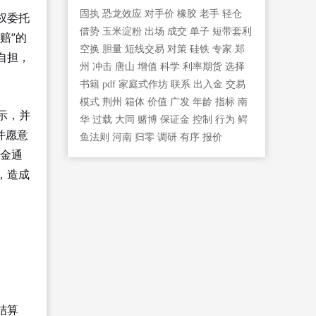
固执
恐龙效应
对手价
橡胶
老手
轻仓
权委托
借势
玉米淀粉
出场
成交
单子
短带套利
赔”的
空换
胆量
短线交易
对策
硅铁
专家
郑
自担，
州
冲击
唐山
增值
科学
利率期货
选择
书籍
pdf
家庭式作坊
联系
出入金
交易
模式
荆州
箱体
价值
广发
年龄
指标
南
示，并
华
过载
大同
赌博
保证金
控制
行为
鳄
并愿意
鱼法则
河南
归零
调研
有序
报价
证金通
，造成
结算