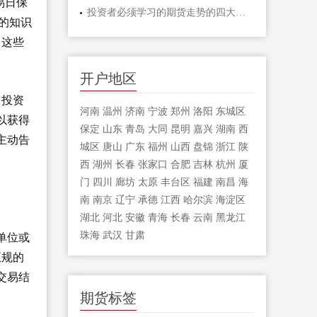
易日保
投资者必须学习的期货走势的四大形态
的知识
。这些
开户地区
、投资
河南
温州
济南
宁波
郑州
洛阳
东城区
以获得
保定
山东
青岛
大同
昆明
嘉兴
湖南
西
主动告
城区
唐山
广东
福州
山西
盘锦
浙江
陕
西
湖州
长春
张家口
合肥
吉林
杭州
厦
门
四川
廊坊
太原
丰台区
福建
南昌
海
南
南京
辽宁
承德
江西
哈尔滨
海淀区
湖北
河北
安徽
青海
长春
云南
黑龙江
珠海
武汉
甘肃
单位或
正规的
交易结
期货标签