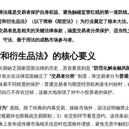
律法规是交易者保护自身权益、避免触碰监管红线的第一道防线
期货和衍生品法》（以下简称《期货法》）为行业奠定了根本大法
交易者息息相关的关键法律条款，涵盖交易者分类保护、适当性
、守法、善于用法的成熟市场参与者。
货和衍生品法》的核心要义
长期缺乏国家层面法律的历史，其首要原则是
“防范化解金融风险
并首次在法律层面确立了
“交易者分类”
制度，将交易者分为
普通
味着不同程度的保护：普通交易者与期货经营机构发生纠纷时，
证明自己不存在过错，这极大地加强了对中小投资者的保护。
行为”
底线。除了经典的内幕交易、操纵市场外，该法还明确禁止
段规避持仓限额或交易限制；3）在交割环节蓄意违约。这些条款
体上发布或传播市场相关信息时也需格外谨慎，避免无意中触犯