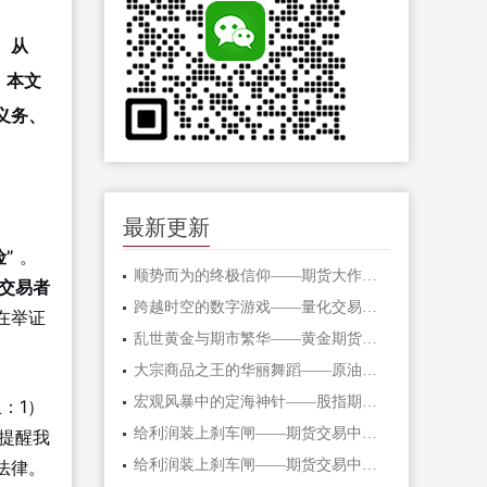
。从
。本文
义务、
最新更新
”
。
顺势而为的终极信仰——期货大作手的修
交易者
跨越时空的数字游戏——量化交易在期货
在举证
乱世黄金与期市繁华——黄金期货的避险
大宗商品之王的华丽舞蹈——原油期货的
宏观风暴中的定海神针——股指期货的对
：1）
给利润装上刹车闸——期货交易中不可逾
提醒我
法律。
给利润装上刹车闸——期货交易中不可逾