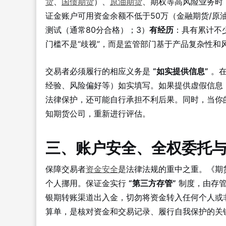
货
、
国债期货
）、
原油期货
、期权等高风险业务时，
证金账户可用资金余额不低于50万（金融期货/原油
测试（通常80分合格）；3）
有经历
：具有累计不
门槛不是“歧视”，而是监管部门基于产品复杂性和
交易者必须履行的相应义务是
“如实提供信息”
。在
经验、风险偏好等）如实填写。如果提供虚假信息
法律保护，还可能自行承担不利后果。同时，当你
知期货公司，重新进行评估。
三、账户安全、全权委托
保障交易者
资金安全
是法律法规的重中之重。《期
个人挪用。保证金实行
“第三方存管”
制度，由存管
银期转账渠道出入金，切勿将资金转入任何个人或
算单，是核对资金和交易记录、履行自我保护的关