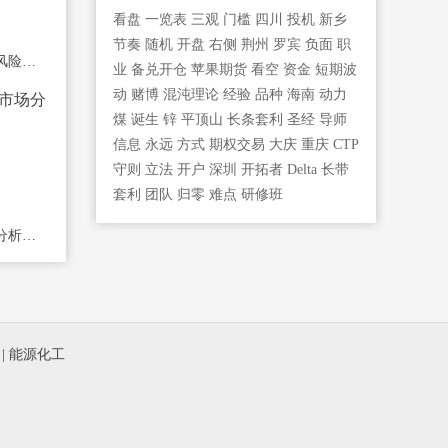
看盘
一览表
三观
门槛
四川
投机
新乡
节奏
随机
开盘
右侧
荆州
罗宾
负面
职
分享一些期货交易中的风险管理策略
业
备兑开仓
苹果期货
看空
资金
短期波
动
赌博
混沌理论
经验
品种
海南
动力
煤
诞生
锌
平顶山
长条套利
圣经
导师
信息
永远
方式
期权交易
大庆
重庆
CTP
守则
立法
开户
深圳
开拓者
Delta
长带
套利
团队
归零
难点
研修班
一些工业硅期货的市场分析和投资建议
|
能源化工