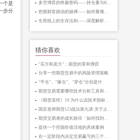
多空博弈的终极密码——持仓量与K线形态
一个是
一步分
把握财富跳动的脉搏——如何看懂期货主
生死线上的生存法则——深度解析期货爆
猜你喜欢
“买方和卖方”：期货的零和博弈
分享一些期货交易中的风险管理策略
“平仓”、“爆仓”、“穿仓”分别是什
期货交易需要哪些技术分析工具和基本面
《期货圣经》19:为什么说技术指标只是参
国宾老师期货123战法第九讲:关于止损,结
期货交易者的成长路径「如何找到一套自
提供一个挖掘价值洼地的具体案例
在一定阶段内决定交易赢亏的三个最重要