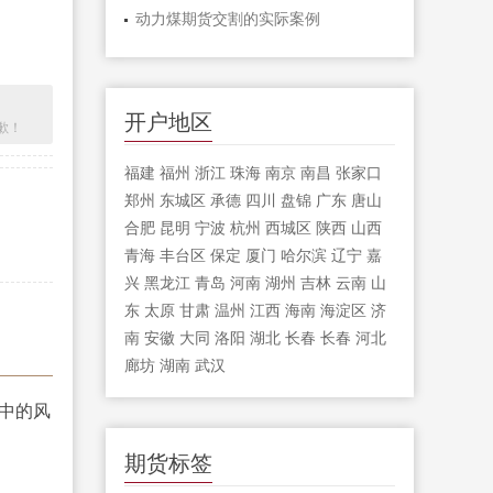
动力煤期货交割的实际案例
开户地区
歉！
福建
福州
浙江
珠海
南京
南昌
张家口
郑州
东城区
承德
四川
盘锦
广东
唐山
合肥
昆明
宁波
杭州
西城区
陕西
山西
青海
丰台区
保定
厦门
哈尔滨
辽宁
嘉
兴
黑龙江
青岛
河南
湖州
吉林
云南
山
东
太原
甘肃
温州
江西
海南
海淀区
济
南
安徽
大同
洛阳
湖北
长春
长春
河北
廊坊
湖南
武汉
期货标签