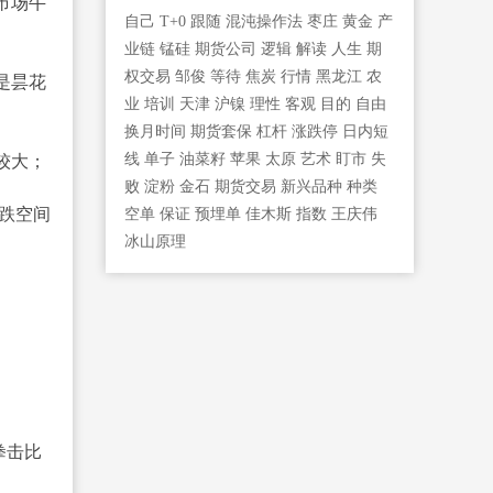
市场牛
自己
T+0
跟随
混沌操作法
枣庄
黄金
产
业链
锰硅
期货公司
逻辑
解读
人生
期
权交易
邹俊
等待
焦炭
行情
黑龙江
农
是昙花
业
培训
天津
沪镍
理性
客观
目的
自由
换月时间
期货套保
杠杆
涨跌停
日内短
线
单子
油菜籽
苹果
太原
艺术
盯市
失
较大；
败
淀粉
金石
期货交易
新兴品种
种类
跌空间
空单
保证
预埋单
佳木斯
指数
王庆伟
冰山原理
拳击比