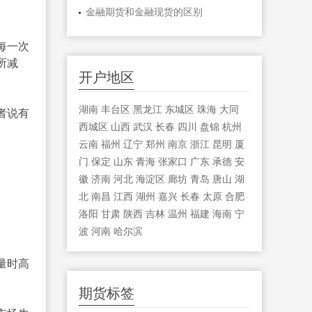
金融期货和金融现货的区别
每一次
所减
开户地区
湖南
丰台区
黑龙江
东城区
珠海
大同
者说有
西城区
山西
武汉
长春
四川
盘锦
杭州
云南
福州
辽宁
郑州
南京
浙江
昆明
厦
门
保定
山东
青海
张家口
广东
承德
安
徽
济南
河北
海淀区
廊坊
青岛
唐山
湖
北
南昌
江西
湖州
嘉兴
长春
太原
合肥
洛阳
甘肃
陕西
吉林
温州
福建
海南
宁
波
河南
哈尔滨
量时高
期货标签