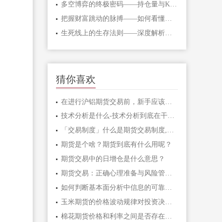
多空博弈的终极密码——持仓量与K线形态
把握财富跳动的脉搏——如何看懂期货主
生死线上的生存法则——深度解析期货爆
猜你喜欢
在进行沪铝期货交易前，新手应该了解哪
技术分析是什么-技术分析到底在干什么
「交易制度」什么是期货交易制度,常见的
期货是个啥？期货到底有什么用呢？
期货交易中的日增仓是什么意思？
期货交易：正确心理准备与风险管理的关
如何判断基本面分析中信息的可靠性？
玉米期货的价格波动规律对投资决策有哪
棉花期货价格和利率之间是否存在滞后性