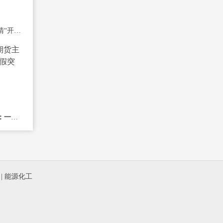
期货开户有风险吗？厘清“开户风险”与
如何看懂期货主力资金：一眼识别真假突
|
能源化工