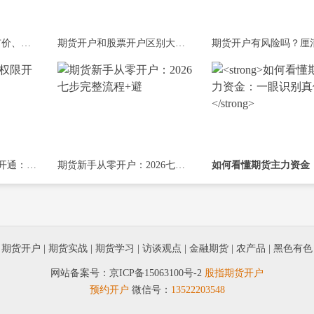
期货新手如何下单？市价、限价、条件单
期货开户和股票开户区别大揭秘：不仅是
股指/原油/铁矿石权限开通：2026达标攻略
期货新手从零开户：2026七步完整流程+避
|
期货开户
|
期货实战
|
期货学习
|
访谈观点
|
金融期货
|
农产品
|
黑色有色
网站备案号：
京ICP备15063100号-2
股指期货开户
预约开户
微信号：
13522203548