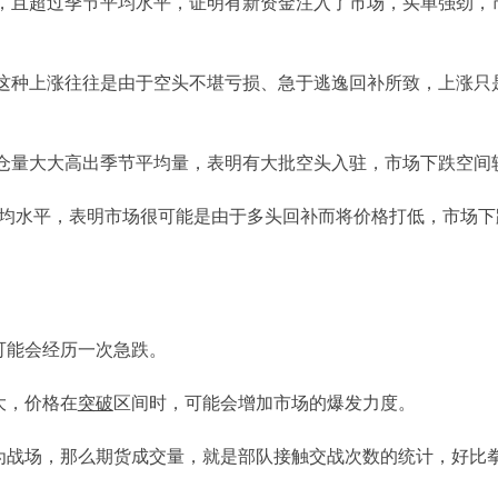
，且超过季节平均水平，证明有新资金注入了市场，买单强劲，
这种上涨往往是由于空头不堪亏损、急于逃逸回补所致，上涨只
仓量大大高出季节平均量，表明有大批空头入驻，市场下跌空间
平均水平，表明市场很可能是由于多头回补而将价格打低，市场下
可能会经历一次急跌。
大，价格在
突破
区间时，可能会增加市场的爆发力度。
为战场，那么期货成交量，就是部队接触交战次数的统计，好比