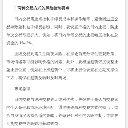
5.
​两种交易方式的
风险控制
要点
日内交易需重点控制手续费成本和操作频率，避免因
过度交
易
导致盈利被手续费吞噬。同时，要设置严格的日内止损，防止
单次交易亏损扩大。例如，将日内单笔交易的止损幅度控制在总
资金的 1%-2%。
波段交易则需关注隔夜风险，在持仓前充分评估宏观政策、
市场情绪等可能影响价格的因素。此外，要根据趋势强度调整止
盈止损位置，例如在上涨趋势中，可将止损位设置在近期支撑位
下方，确保在趋势反转时及时离场。
末尾总结
日内交易与波段交易并无绝对优劣，关键在于是否与交易者
的个人条件和市场环境匹配。通过明确两种交易方式的特点，结
合自身情况选择合适的策略，并做好针对性的风险控制，才能在
期货交易中更高效地获取收益。