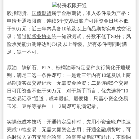
股指期货、
国债期货
属于金融期货，准入条件最为严格：
申请开通权限前，连续5个交易日账户可用资金日均不低
于50万元；近三年内具备10笔及以上商品
期货实盘
成交记
录；通过
期货业协会
统一知识测试，分数不低于80分；风
险承受能力测评达到C4及以上等级。所有条件需同时满
足，缺一不可。
原油、铁矿石、PTA、棕榈油等特定品种实行简化开通规
则，满足二选一条件即可：一是近三年内有10笔及以上商
品期货实盘交易记录，无需资金验资；二是连续5个交易
日可用资金不低于50万元。对于新手而言，优先选择“10
笔交易记录”通道，成本最低、最便捷，只需小资金交易
玉米、豆粕等品种，1—2周即可刷满记录。
实操低成本技巧：开通特定品种时，先用小资金账户快速
完成10笔交易，无需大额资金占用；开通金融期货时，可
临时转入50万元资金验资，验资完成后即可转出，不影响