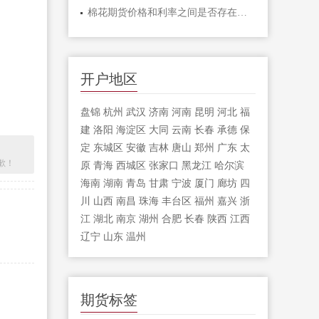
棉花期货价格和利率之间是否存在滞后性
开户地区
盘锦
杭州
武汉
济南
河南
昆明
河北
福
建
洛阳
海淀区
大同
云南
长春
承德
保
定
东城区
安徽
吉林
唐山
郑州
广东
太
歉！
原
青海
西城区
张家口
黑龙江
哈尔滨
海南
湖南
青岛
甘肃
宁波
厦门
廊坊
四
川
山西
南昌
珠海
丰台区
福州
嘉兴
浙
江
湖北
南京
湖州
合肥
长春
陕西
江西
辽宁
山东
温州
期货标签