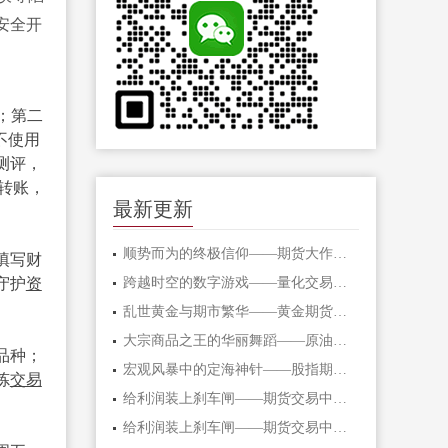
安全开
；第二
不使用
测评，
转账，
最新更新
顺势而为的终极信仰——期货大作手的修
填写财
守护
资
跨越时空的数字游戏——量化交易在期货
乱世黄金与期市繁华——黄金期货的避险
大宗商品之王的华丽舞蹈——原油期货的
品种；
宏观风暴中的定海神针——股指期货的对
炼
交易
给利润装上刹车闸——期货交易中不可逾
给利润装上刹车闸——期货交易中不可逾