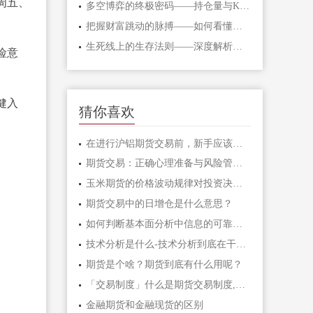
周五、
多空博弈的终极密码——持仓量与K线形态
把握财富跳动的脉搏——如何看懂期货主
生死线上的生存法则——深度解析期货爆
险意
健入
猜你喜欢
在进行沪铝期货交易前，新手应该了解哪
期货交易：正确心理准备与风险管理的关
玉米期货的价格波动规律对投资决策有哪
期货交易中的日增仓是什么意思？
如何判断基本面分析中信息的可靠性？
技术分析是什么-技术分析到底在干什么
期货是个啥？期货到底有什么用呢？
「交易制度」什么是期货交易制度,常见的
金融期货和金融现货的区别