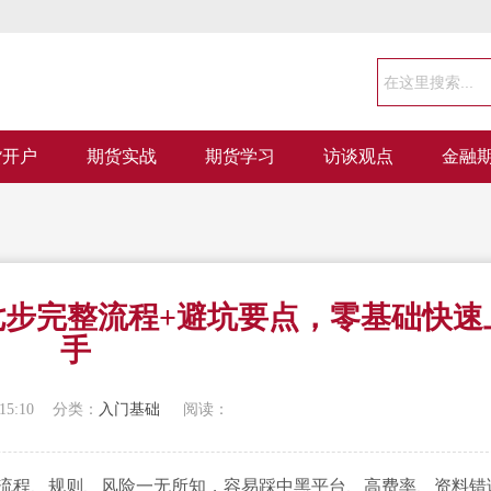
货开户
期货实战
期货学习
访谈观点
金融
6七步完整流程+避坑要点，零基础快速
手
15:10
分类：
入门基础
阅读：
流程、规则、风险一无所知，容易踩中黑平台、高费率、资料错