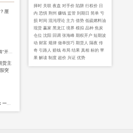
择时
关联
夜盘
对手价
陷阱
行权价
日
内
恐惧
荆州
赚钱
监管
到期日
简单
亏
损
时间
混沌理论
主力
借势
低硫燃料油
现货
赢家
黑龙江
境界
模拟
品种
焦炭
仓位
沈阳
回调
张海峰
期权开户
短期波
动
财富
规律
做单技巧
期货人
隔夜
传
奇
引路人
赔钱
布局
结果
真相
标的
苹
期货开户有风险吗？厘清“开户风险”与
果
解读
制度
超价
兴证
优势
如何看懂期货主力资金：一眼识别真假突