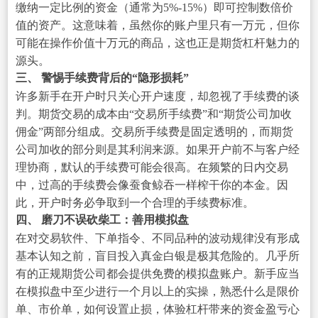
缴纳一定比例的资金（通常为5%-15%）即可控制数倍价
值的资产。这意味着，虽然你的账户里只有一万元，但你
可能在操作价值十万元的商品，这也正是期货杠杆魅力的
源头。
三、 警惕手续费背后的“隐形损耗”
许多新手在开户时只关心开户速度，却忽视了手续费的谈
判。期货交易的成本由“交易所手续费”和“期货公司加收
佣金”两部分组成。交易所手续费是固定透明的，而期货
公司加收的部分则是其利润来源。如果开户前不与客户经
理协商，默认的手续费可能会很高。在频繁的日内交易
中，过高的手续费会像蚕食鲸吞一样榨干你的本金。因
此，开户时务必争取到一个合理的手续费标准。
四、 磨刀不误砍柴工：善用模拟盘
在对交易软件、下单指令、不同品种的波动规律没有形成
基本认知之前，盲目投入真金白银是极其危险的。几乎所
有的正规期货公司都会提供免费的模拟盘账户。新手应当
在模拟盘中至少进行一个月以上的实操，熟悉什么是限价
单、市价单，如何设置止损，体验杠杆带来的资金盈亏心