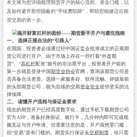
本文将为您详细梳理期货开户的核心流程、资金门槛，以
及如何避开那些隐蔽的“手续费陷阱”，帮助您稳健迈出期
货交易的第一步。
一、 选择正规合法的“引路人”
在我国，投资者必须通过经中国证监会批准成立的正规期
货公司进行开户。由于市场上存在一些打着“外盘期
货”、“
高
杠杆
配资”旗号的非法黑平台，投资者开户前的
第一步就是登录中国
期货业协会
官网，查询该期货公司是
否具备合法资质。选择一家服务好、软件流畅、评级靠前
的头部期货公司，能为后续的交易
资金安全
提供坚实的法
律保障。
二、 读懂开户流程与保证金要求
现在的期货开户已经高度数字化，通过手机下载期货公司
官方APP，准备好身份证、银行卡，几分钟内即可完成视
频见证与开户申请。但需要注意的是，开户虽然零门槛，
但“交易”是有门槛的。期货实行保证金
交易制度
，你只需