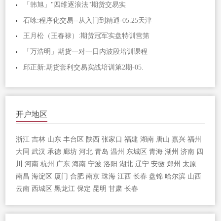
「韩旭」"四维逐浪法"期货交易实
石咏:程序化交易--从入门到精通-05.25天津
王月松（王春禄）:期货冠军实盘特训营第
「万浩明」期货一对一日内波段培训课程
邱正新:期货套利交易实战培训第2期-05.
开户地区
浙江
吉林
山东
丰台区
陕西
张家口
福建
湖南
唐山
嘉兴
福州
大同
武汉
承德
廊坊
河北
青岛
温州
东城区
青海
湖州
济南
四
川
河南
杭州
广东
海南
宁波
洛阳
湖北
辽宁
安徽
郑州
太原
南昌
海淀区
厦门
合肥
南京
珠海
江西
长春
盘锦
哈尔滨
山西
云南
西城区
黑龙江
保定
昆明
甘肃
长春