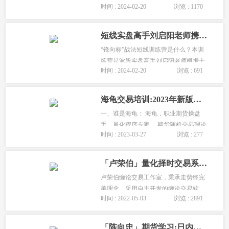
时间 : 2024-02-20
浏览 : 1170
无限为有限。量化统计、现货基差、交
易心理学、浑然一体，形成自己的哲学
体系。...
短线实盘高手刘启阳老师携“北期雄狮”交易团队
“锋向标”战法短线训练营是什么？本训
练营是波段实盘高手刘启阳老师根据十
时间 : 2024-02-20
浏览 : 691
余年的苦学，总结的一套科学系统的交
易方法和心得--“锋向标”战法。...
海龟交易培训:2023年新版实战培训课程-4.15网络公开课
一、谁是海龟： 海龟，职业期货操盘
手，量化程序专家。 期货随机交易理论
时间 : 2023-03-27
浏览 : 277
践行者，十年海龟量化交易实战者。 13
年期货投资经验， 擅长运用期货底层数
学逻辑解决交易中的问题 ，期咖网创...
「卢荣伯」量化择时交易系统训练营
卢荣伯缠论交易工作室，秉承走势终完
美理念，采用自主开发的缠论交易软
时间 : 2022-05-03
浏览 : 2891
件，以ETF、股票、期货、期权、为主
要交易标的，为投资者提供咨询及管
理，私人定制等服务，达到稳定盈利的
「陈向忠」期货学习:日内波段实盘培训（第51期）_苏州开课