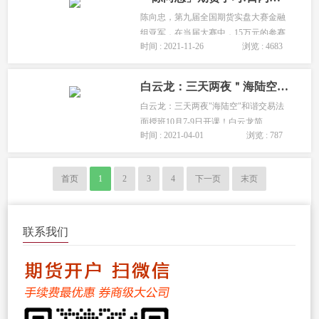
目的。...
陈向忠，第九届全国期货实盘大赛金融
组亚军，在当届大赛中，15万元的参赛
时间 : 2021-11-26
浏览 : 4683
账户，5个月时间上升至468万元。2016
年末至今已成功举办36期期货日内波段
实盘培训，累计培训超1000人次，并培
白云龙：三天两夜＂海陆空＂和谐交易法面授班4月17-19日开课！
养出一大批优秀交易员。...
白云龙：三天两夜"海陆空"和谐交易法
面授班10月7-9日开课！白云龙简
时间 : 2021-04-01
浏览 : 787
介：“海陆空和谐交易法”创始人；广州
智航教育咨询有限公司董事长； 广
州“智航投资俱乐部”创始人；...
首页
1
2
3
4
下一页
末页
联系我们