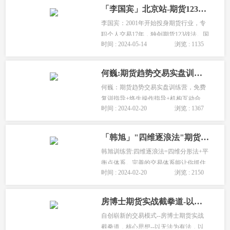
就。...
「李国宾」北京站-期货123战法交易员训练营
李国宾：2001年开始投身期货行业，专
职个人交易17年，独创期货123战法。国
时间 : 2024-05-14
浏览 : 1135
宾老师从最初的无知贪心而导致爆仓，
到轻仓顺均线做趋势 ，再到2011年转
型，由均线分析转向形态分析，研究和
何巍:期货趋势交易实盘训练营（免费复训+QQ群免费指导）
使用。...
何巍：期货趋势交易实盘训练营，免费
复训指导+终生操作指导+机构互动合
时间 : 2024-02-20
浏览 : 1367
作，一套完整的趋势交易系统，一套经
过实盘验证稳定盈利的趋势交易系统，
一套配合资金管理、多品种、多策略的
「韩旭」"四维逐浪法"期货交易实战训练营
交易系统 呈现您脑海中。...
韩旭训练营:四维逐浪法=四维分形法+平
衡点体系。完善的交易体系能让你抓住
时间 : 2024-02-20
浏览 : 2150
大部分不同周期的趋势行情。...
房博士期货实战截拳道-以无法为有法,以无限为有限「房世辉」
自创崭新的交易模式--房博士期货实战
截拳道，核心思想--以无法为有法，以