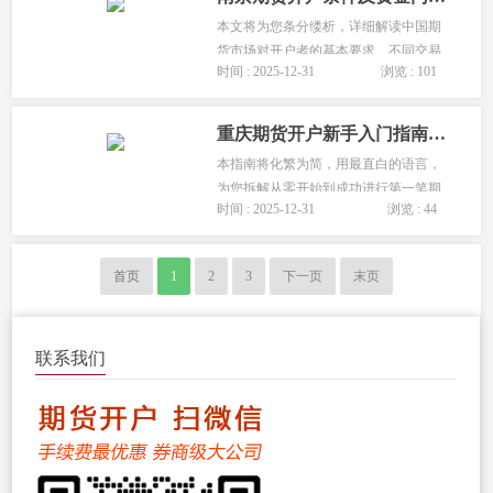
本文将为您条分缕析，详细解读中国期
货市场对开户者的基本要求、不同交易
时间 : 2025-12-31
浏览 : 101
品种的准入资金，以及机构开户所需的
特殊文件与流程，让您准备充分，一步
到位。...
重庆期货开户新手入门指南，从零到一的完整步骤与避坑要点
本指南将化繁为简，用最直白的语言，
为您拆解从零开始到成功进行第一笔期
时间 : 2025-12-31
浏览 : 44
货交易的完整步骤，并重点提示新手最
容易忽略的风险与“坑点”，助您稳健启
航。...
首页
1
2
3
下一页
末页
联系我们