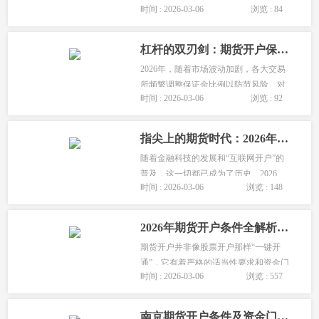
时间 : 2026-03-06
浏览 : 84
拥抱世界。本文将站在境外投资者的视
角，详细解读如何在中国期货市场开
户，分享这波对外开放的政策红利。...
杠杆的双刃剑：期货开户保证金比例详解，如何利用资金效率最大化
2026年，随着市场波动加剧，各大交易
所频繁调整保证金比例以防范风险。对
时间 : 2026-03-06
浏览 : 92
于刚刚开户的投资者来说，理解保证金
是如何计算和调整的，直接关系到账户
的资金使用率和风险承受能力。本文将
指尖上的期货时代：2026年全程手机开户流程实拍，告别纸质材料
带您深入了解保证金的奥秘，教您如
随着金融科技的发展和“互联网开户”的
何...
普及，这一切都已成为了历史。2026
时间 : 2026-03-06
浏览 : 148
年，期货开户已经全面实现了“云办
理”。本文将带您实景走一遍手机开户的
全流程，让您足不出户，十分钟即可拥
2026年期货开户条件全解析：从资金门槛到实操要求，一文看懂你是否符合
有属于自己的期货账户。...
期货开户并非像股票开户那样“一键开
通”，它有着严格的适当性要求和资金门
时间 : 2026-03-06
浏览 : 557
槛。本文将为您详细拆解2026年最新的
期货开户条件，帮助您在入场前做好充
分准备。...
南京期货开户条件及资金门槛详解，个人与机构有何不同？