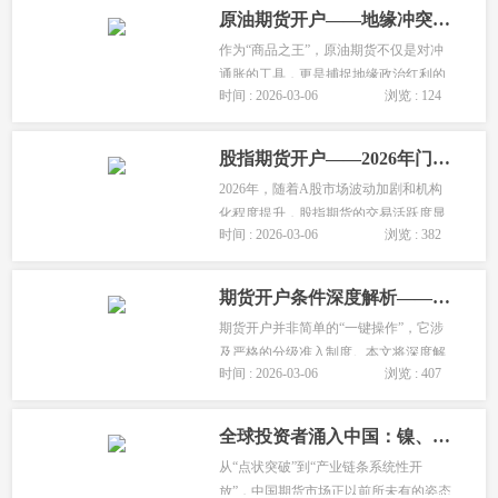
原油期货开户——地缘冲突时代的投资入场指南
作为“商品之王”，原油期货不仅是对冲
通胀的工具，更是捕捉地缘政治红利的
时间 : 2026-03-06
浏览 : 124
直接途径。然而，原油期货作为特定品
种，其开户门槛、交易规则、风险特征
与普通商品截然不同。本文将结合2026
股指期货开户——2026年门槛、规则与策略深度剖析
年最新的市场动态，为您深度解析原...
2026年，随着A股市场波动加剧和机构
化程度提升，股指期货的交易活跃度显
时间 : 2026-03-06
浏览 : 382
著上升。然而，50万的资金门槛、严格
的知识测试、复杂的交易规则，让许多
投资者望而却步。本文将深度解析2026
期货开户条件深度解析——2026年准入规则与实操全案
年股指期货开户的最新规则，从资金门
期货开户并非简单的“一键操作”，它涉
槛、...
及严格的分级准入制度。本文将深度解
时间 : 2026-03-06
浏览 : 407
析2026年最新的期货开户条件，从普通
商品到特定品种，从境内投资者到境外
参与者，为您呈现一幅完整的准入地
全球投资者涌入中国：镍、碳酸锂等14个新品种对外开放，境外投资者如何开户
图。...
从“点状突破”到“产业链条系统性开
放”，中国期货市场正以前所未有的姿态