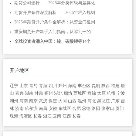
期货公司选择——2026年分类评级与差异化
期货开户条件深度解析——2026年准入规则
2026年期货开户条件全解析：从资金门槛到
重庆期货开户新手入门指南，从零到一的
全球投资者涌入中国：镍、碳酸锂等14个
开户地区
辽宁
山东
青岛
青海
四川
郑州
海南
丰台区
昆明
陕西
福建
唐
山
嘉兴
湖南
甘肃
福州
湖北
廊坊
西城区
盘锦
太原
杭州
宁波
湖州
河南
南京
武汉
保定
大同
山西
温州
河北
黑龙江
广东
吉
林
济南
哈尔滨
南昌
安徽
东城区
合肥
承德
洛阳
张家口
厦门
珠海
海淀区
长春
浙江
云南
江西
长春