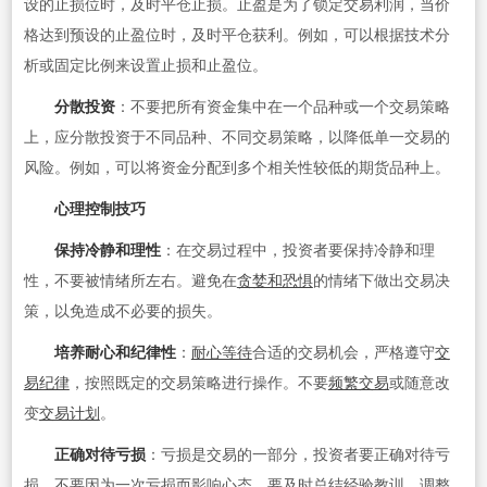
设的止损位时，及时平仓止损。止盈是为了锁定交易利润，当价
格达到预设的止盈位时，及时平仓获利。例如，可以根据技术分
析或固定比例来设置止损和止盈位。
分散投资
：不要把所有资金集中在一个品种或一个交易策略
上，应分散投资于不同品种、不同交易策略，以降低单一交易的
风险。例如，可以将资金分配到多个相关性较低的期货品种上。
心理控制技巧
保持冷静和理性
：在交易过程中，投资者要保持冷静和理
性，不要被情绪所左右。避免在
贪婪和恐惧
的情绪下做出交易决
策，以免造成不必要的损失。
培养耐心和纪律性
：
耐心等待
合适的交易机会，严格遵守
交
易纪律
，按照既定的交易策略进行操作。不要
频繁交易
或随意改
变
交易计划
。
正确对待亏损
：亏损是交易的一部分，投资者要正确对待亏
损，不要因为一次亏损而影响心态。要及时总结经验教训，调整