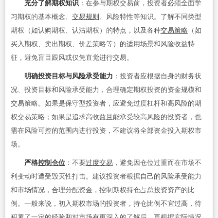
充分了解期权知识
：在参与期权交易前，投资者必须全面学
习期权的基本概念、
交易规则
、风险特性等知识。了解不同类型
期权（如认购期权、认沽期权）的特点，以及各种
交易策略
（如
买入期权、卖出期权、价差策略等）的适用场景和风险收益特
征，避免盲目跟风或仅凭直觉进行交易。
明确投资目标与风险承受能力
：投资者应根据自身的财务状
况、投资目标和风险承受能力，合理确定期权投资的资金规模和
交易策略。如果是保守型投资者，应避免过度杠杆和高风险的期
权交易策略；如果是追求高收益且能承受较高风险的投资者，也
需在风险可控的范围内进行投资，不建议将全部资金投入期权市
场。
严格
控制仓位
：不要
过度交易
，避免因仓位过重而在市场不
利变动时遭受毁灭性打击。建议投资者根据自己的风险承受能力
和市场情况，合理分配资金，控制期权持仓占总投资资产的比
例。一般来说，初入期权市场的投资者，持仓比例不宜过高，待
积累了一定的经验和对市场有更深入的了解后，再根据实际情况