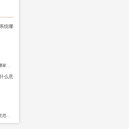
杭州期货开户交易系统哪家稳定？主流软
期货开户居间人是什么意思？找居间开户