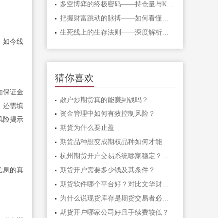
多空博弈的终极密码——持仓量与K线形态
把握财富跳动的脉搏——如何看懂期货主
生死线上的生存法则——深度解析期货爆
，如今线
猜你喜欢
如保证金
散户炒期货真的能赚到钱吗？
，还需填
资金管理中如何有效控制风险？
风险揭示
期货为什么要止盈
期货品种想变成期权品种如何才能
杭州期货开户交易系统哪家稳定？主流软
期货开户需要多少钱及其条件？
信息的真
期货软件哪个平台好？对比文华财经、博
为什么说现货库存是期货交易者必须关注
期货开户哪家公司好且手续费较低？