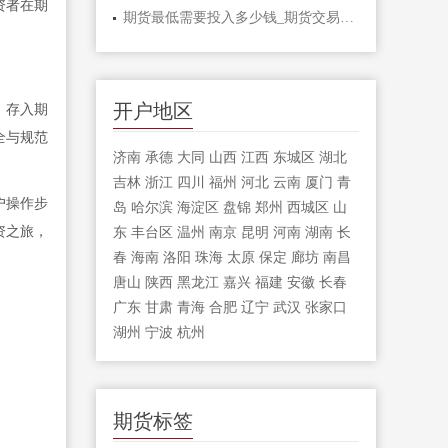
资者在期
期货最低需要投入多少钱_期货交易的入门
开户地区
，存入期
全与规范
济南
承德
大同
山西
江西
东城区
湖北
吉林
浙江
四川
福州
河北
云南
厦门
青
户操作步
岛
哈尔滨
海淀区
盘锦
郑州
西城区
山
资之旅，
东
丰台区
温州
南京
昆明
河南
湖南
长
春
海南
洛阳
珠海
太原
保定
廊坊
南昌
唐山
陕西
黑龙江
嘉兴
福建
安徽
长春
广东
甘肃
青海
合肥
辽宁
武汉
张家口
湖州
宁波
杭州
期货标签