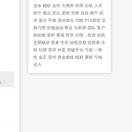
业余
棉纱
合作
大商所
作用
石咏
入市
防守
观点
支出
逻辑
空单
自信
南宁
武
术
嘉兴
平衡
滚动加仓
功能
PTA期货
交
易习惯
价格波动
鲁证
分析师
团队
客户
标的物
菜籽
要领
哲学
行情，投资
短线
交易秘诀
普麦
生存
短线交易
投资者
法
则
纪律
需求
外盘
突破开仓
亏损
一致
性
金石
贵州
资金曲线
线材
课程
亏钱
买入
歉！