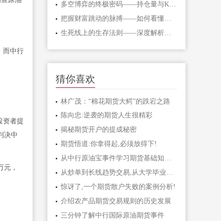
多空博弈的终极密码——持仓量与K线形态
把握财富跳动的脉搏——如何看懂期货主
生死线上的生存法则——深度解析期货爆
，而中行
猜你喜欢
林广茂：“棉花期货大鳄”的跌宕之路
陈向忠:逆袭的期货人生很精彩
投资者提
揭秘期货开户的提成秘密
判决中
期货悟道:你拿得起,必须放得下!
从中行原油宝事件学习期货基础知识！
万元，
从炒单到长线趋势交易,从大学毕业到管理
惊讶了,一个期货散户失败的案例分析!
介绍农产品期货交易规则的历史发展
三分钟了解中行国际原油期货事件