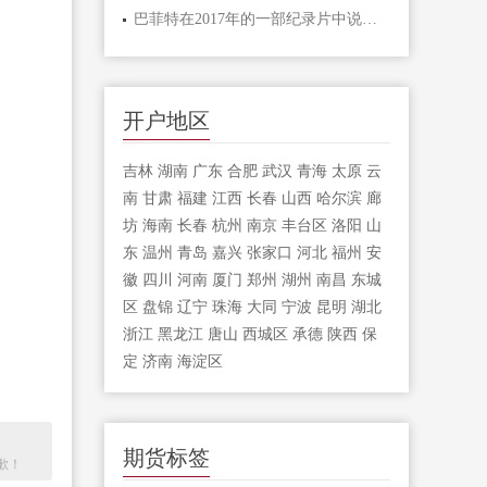
巴菲特在2017年的一部纪录片中说：我知道
开户地区
吉林
湖南
广东
合肥
武汉
青海
太原
云
南
甘肃
福建
江西
长春
山西
哈尔滨
廊
坊
海南
长春
杭州
南京
丰台区
洛阳
山
东
温州
青岛
嘉兴
张家口
河北
福州
安
徽
四川
河南
厦门
郑州
湖州
南昌
东城
区
盘锦
辽宁
珠海
大同
宁波
昆明
湖北
浙江
黑龙江
唐山
西城区
承德
陕西
保
定
济南
海淀区
期货标签
歉！