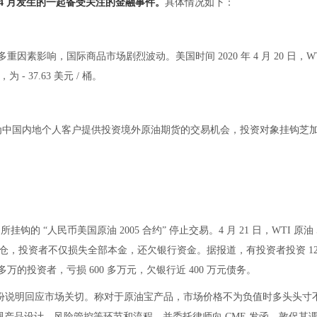
 年 4 月发生的一起备受关注的金融事件。
具体情况如下：
素影响，国际商品市场剧烈波动。美国时间 2020 年 4 月 20 日，WT
 37.63 美元 / 桶。
产品，为中国内地个人客户提供投资境外原油期货的交易机会，投资对象挂钩芝
油宝” 所挂钩的 “人民币美国原油 2005 合约” 停止交易。4 月 21 日，WTI 原油
穿仓，投资者不仅损失全部本金，还欠银行资金。据报道，有投资者投资 12
 多万的投资者，亏损 600 多万元，欠银行近 400 万元债务。
 份说明回应市场关切。称对于原油宝产品，市场价格不为负值时多头头寸
产品设计、风险管控等环节和流程，并委托律师向 CME 发函，敦促其