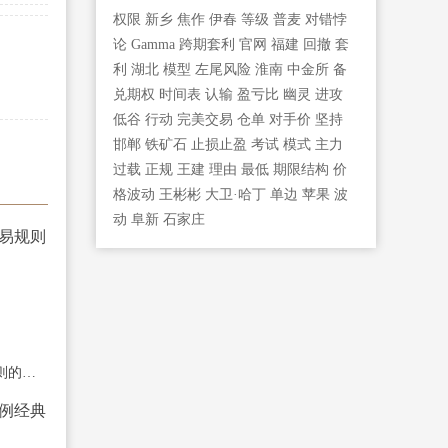
权限
新乡
焦作
伊春
等级
普麦
对错悖
论
Gamma
跨期套利
官网
福建
回撤
套
利
湖北
模型
左尾风险
淮南
中金所
备
兑期权
时间表
认输
盈亏比
幽灵
进攻
低谷
行动
完美交易
仓单
对手价
坚持
邯郸
铁矿石
止损止盈
考试
模式
主力
过载
正规
王建
理由
最低
期限结构
价
格波动
王彬彬
大卫·哈丁
单边
苹果
波
动
阜新
石家庄
介绍农产品期货交易规则的历史发展