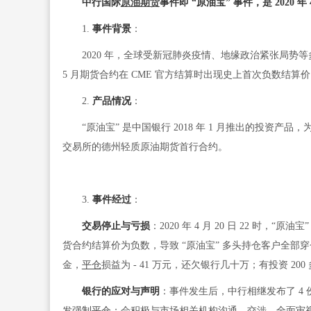
中行国际
原油期货
事件即 “原油宝” 事件，是 2020
1.
事件背景
：
2020 年，全球受新冠肺炎疫情、地缘政治紧张局势等多重因
5 月期货合约在 CME 官方结算时出现史上首次负数结算价，为 -
2.
产品情况
：
“原油宝” 是中国银行 2018 年 1 月推出的投资
交易所的德州轻质原油期货首行合约。
3.
事件经过
：
交易停止与亏损
：2020 年 4 月 20 日 22 时，“原
货合约结算价为负数，导致 “原油宝” 多头持仓客户全部
金，
平仓
损益为 - 41 万元，还欠银行几十万；有投资 200
银行的应对与声明
：事件发生后，中行相继发布了 4
发
强制平仓
；会积极与市场相关机构沟通、交涉，全面审视