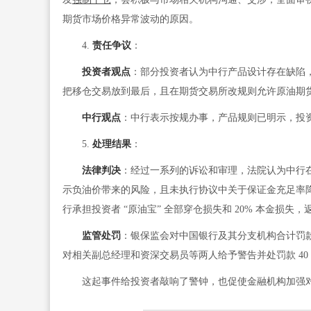
期货市场价格异常波动的原因。
4.
责任争议
：
投资者观点
：部分投资者认为中行产品设计存在缺陷
把移仓交易放到最后，且在期货交易所改规则允许原油期
中行观点
：中行表示按规办事，产品规则已明示，投
5.
处理结果
：
法律判决
：经过一系列的诉讼和审理，法院认为中行
示负油价带来的风险，且未执行协议中关于保证金充足率降
行承担投资者 “原油宝” 全部穿仓损失和 20% 本金损
监管处罚
：银保监会对中国银行及其分支机构合计罚款 
对相关副总经理和资深交易员等两人给予警告并处罚款 40
这起事件给投资者敲响了警钟，也促使金融机构加强对