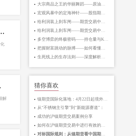
大宗商品之王的华丽舞蹈——原油期货的
宏观风暴中的定海神针——股指期货的对
给利润装上刹车闸——期货交易中不可逾
“新能源赛道”：镍期货开放如何服务实体产业链？
给利润装上刹车闸——期货交易中不可逾
多空博弈的终极密码——持仓量与K线形态
际化
把握财富跳动的脉搏——如何看懂期货主
生死线上的生存法则——深度解析期货爆
猜你喜欢
沪镍”博弈？
细解
镍期货国际化落地：4月22日起境外交易者
从“不锈钢主引擎”到“新能源赛道”：
成功的沪镍期货交易案例分享
如何在沪镍期货交易中进行有效的风险管
对标国际规则：从镍期货看中国期货市场