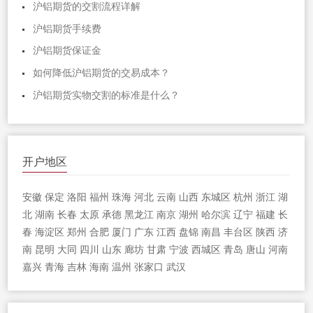
沪铝期货的交割流程详解
沪铝期货手续费
沪铝期货保证金
如何降低沪铝期货的交易成本？
沪铝期货实物交割的标准是什么？
开户地区
安徽
保定
洛阳
福州
珠海
河北
云南
山西
东城区
杭州
浙江
湖
北
湖南
长春
太原
承德
黑龙江
南京
湖州
哈尔滨
辽宁
福建
长
春
海淀区
郑州
合肥
厦门
广东
江西
盘锦
南昌
丰台区
陕西
济
南
昆明
大同
四川
山东
廊坊
甘肃
宁波
西城区
青岛
唐山
河南
嘉兴
青海
吉林
海南
温州
张家口
武汉