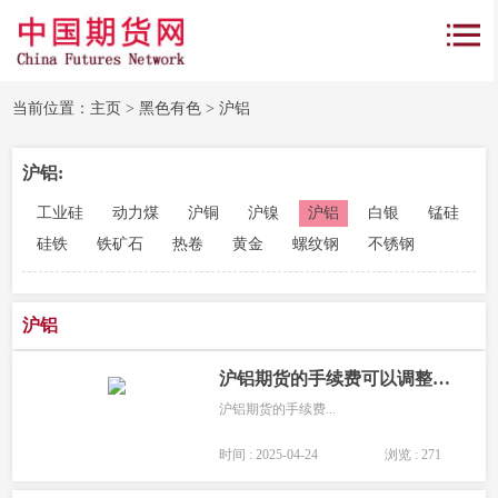
当前位置：
主页
>
黑色有色
>
沪铝
沪铝:
工业硅
动力煤
沪铜
沪镍
沪铝
白银
锰硅
硅铁
铁矿石
热卷
黄金
螺纹钢
不锈钢
沪铝
沪铝期货的手续费可以调整吗？
沪铝期货的手续费...
时间 : 2025-04-24
浏览 : 271