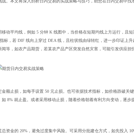
战。本文将深入剖析日内交易的实战策略与技巧，助您在日内交易中找
移动平均线，例如 5 分钟 K 线图中，当价格在短期均线上方运行，且
指标，若 DIF 线向上穿过 DEA 线，且柱状线由绿转红，进一步印证上
新闻等，如农产品期货，若某农产品产区突发自然灾害，可能引发供应担
额止损，如每手设置 50 元止损。也可依据技术指标，如价格跌破关
如 8% 就止盈。或者采用移动止损，随着价格朝着有利方向变动，逐步
金的 20%，避免过度集中风险。可采用分批建仓方式，如先投入 10