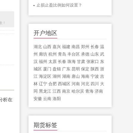
止损止盈比例如何设置？
歉！
开户地区
湖北
山西
嘉兴
福建
南昌
郑州
长春
温
州
廊坊
杭州
青岛
丰台区
承德
山东
武
汉
福州
太原
长春
珠海
甘肃
张家口
东
城区
厦门
盘锦
广东
昆明
保定
陕西
浙
江
海淀区
湖州
湖南
唐山
海南
宁波
吉
林
辽宁
合肥
西城区
河南
河北
四川
大
同
黑龙江
江西
南京
哈尔滨
青海
济南
安徽
云南
洛阳
期货标签