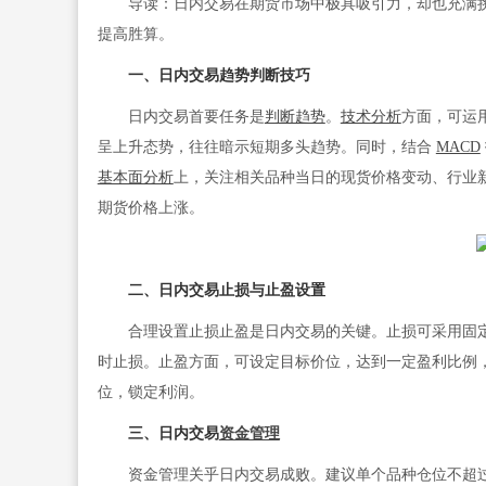
导读：日内交易在期货市场中极具吸引力，却也充满挑
提高胜算。
一、日内交易趋势判断技巧
日内交易首要任务是
判断趋势
。
技术分析
方面，可运用
呈上升态势，往往暗示短期多头趋势。同时，结合
MACD
基本面分析
上，关注相关品种当日的现货价格变动、行业
期货价格上涨。
二、日内交易止损与止盈设置
合理设置止损止盈是日内交易的关键。止损可采用固定金
时止损。止盈方面，可设定目标价位，达到一定盈利比例，
位，锁定利润。
三、日内交易
资金管理
资金管理关乎日内交易成败。建议单个品种仓位不超过总资