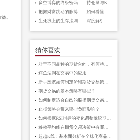
多空博弈的终极密码——持仓量与K线形态
把握财富跳动的脉搏——如何看懂期货主
收益。
生死线上的生存法则——深度解析期货爆
猜你喜欢
对于不同品种的期货合约，有何特定的交
鳄鱼法则在交易中的应用
新手应该如何制定沪铝期货交易策略？
期货交易的基本策略有哪些？
如何制定适合自己的股指期货交易策略
止损策略会带来哪些负面影响？
如何根据RSI指标的变化调整橡胶期货的交
移动平均线在期货交易决策中有哪些具体
超越K线：基本面分析在全球化商品期货中