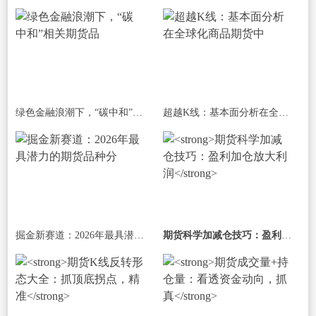
绿色金融浪潮下，“碳中和”相关期货品
超越K线：基本面分析在全球化商品期货中
掘金新赛道：2026年最具潜力的期货品种分
期货科学加减仓技巧：盈利加仓放大利润