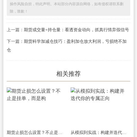
操作风险自担，特此声明。本站部分内容源自网络，如有侵权请联系删
除，致歉！
上一篇：
期货成交量+持仓量：看透资金动向，抓真行情弃假信号
下一篇：
期货科学加减仓技巧：盈利加仓放大利润，亏损绝不加
仓
相关推荐
期货止损怎么设置？不止是挂单，而是构
从模拟到实战：构建并迭代你的专属正向