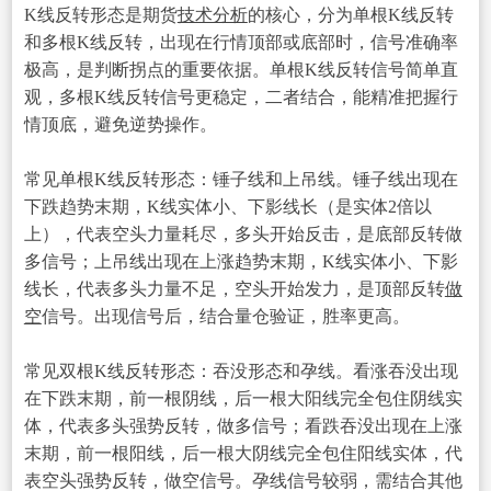
K线反转形态是期货
技术分析
的核心，分为单根K线反转
和多根K线反转，出现在行情顶部或底部时，信号准确率
极高，是判断拐点的重要依据。单根K线反转信号简单直
观，多根K线反转信号更稳定，二者结合，能精准把握行
情顶底，避免逆势操作。
常见单根K线反转形态：锤子线和上吊线。锤子线出现在
下跌趋势末期，K线实体小、下影线长（是实体2倍以
上），代表空头力量耗尽，多头开始反击，是底部反转做
多信号；上吊线出现在上涨趋势末期，K线实体小、下影
线长，代表多头力量不足，空头开始发力，是顶部反转
做
空
信号。出现信号后，结合量仓验证，胜率更高。
常见双根K线反转形态：吞没形态和孕线。看涨吞没出现
在下跌末期，前一根阴线，后一根大阳线完全包住阴线实
体，代表多头强势反转，做多信号；看跌吞没出现在上涨
末期，前一根阳线，后一根大阴线完全包住阳线实体，代
表空头强势反转，做空信号。孕线信号较弱，需结合其他