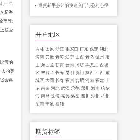
错;一旦
期货新手必知的快速入门与盈利心得
到交易游
险等等;
真正接受
开户地区
吉林
太原
浙江
张家口
广东
保定
湖北
济南
安徽
青海
辽宁
山西
青岛
温州
唐
比亏的
山
海淀区
甘肃
云南
廊坊
黑龙江
西城
别人的尊
区
丰台区
长春
昆明
厦门
陕西
江西
东
道它会再
城区
大同
长春
福州
合肥
河南
福建
山
东
南京
河北
武汉
承德
郑州
海南
哈尔
滨
南昌
珠海
嘉兴
洛阳
四川
湖州
杭州
湖南
宁波
盘锦
期货标签