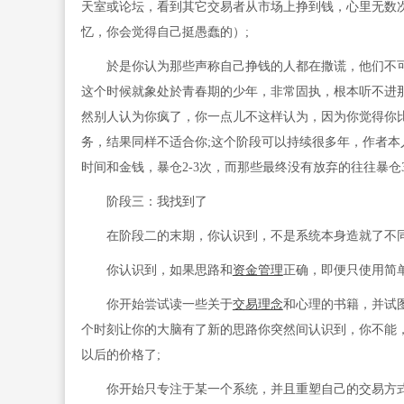
天室或论坛，看到其它交易者从市场上挣到钱，心里无数
忆，你会觉得自己挺愚蠢的）;
於是你认为那些声称自己挣钱的人都在撒谎，他们不可
这个时候就象处於青春期的少年，非常固执，根本听不进
然别人认为你疯了，你一点儿不这样认为，因为你觉得你比
务，结果同样不适合你;这个阶段可以持续很多年，作者本
时间和金钱，暴仓2-3次，而那些最终没有放弃的往往暴仓3-
阶段三：我找到了
在阶段二的末期，你认识到，不是系统本身造就了不同
你认识到，如果思路和
资金管理
正确，即便只使用简
你开始尝试读一些关于
交易理念
和心理的书籍，并试
个时刻让你的大脑有了新的思路你突然间认识到，你不能，
以后的价格了;
你开始只专注于某一个系统，并且重塑自己的交易方式;