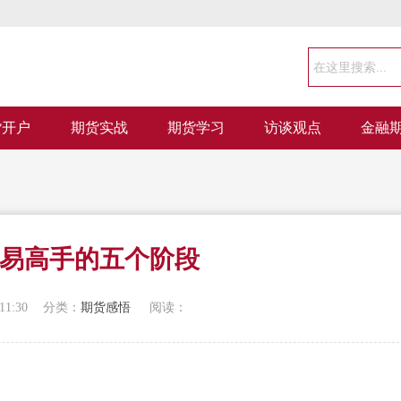
货开户
期货实战
期货学习
访谈观点
金融
易高手的五个阶段
11:30
分类：
期货感悟
阅读：