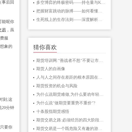
（事后回
多空博弈的终极密码——持仓量与K线形态
把握财富跳动的脉搏——如何看懂期货主
生死线上的生存法则——深度解析期货爆
可能呢你
交易
，虽
付费服
猜你喜欢
前想象的
期货培训网:“善战者不怒“不要让市场把
期货人的自画像
人与人之间存在差距的根本原因在于认知
期货投资的机会与风险
为什么说期货难做,为什么要劝年轻人不要
时刻;这
为什么说“做期货要重势不重价“?
20分钟
十条股指期货感悟
期货交易之路:必须经历的四大阶段「多年
只要你
期货交易是一个既危险又有趣的游戏「期