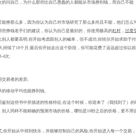
次的问自己，为什么那些比自己愚蠢的人都能从市场挣到钱，而自己不能
能挣那么多，因为你认为自己对市场研究了那么多尚且不能，他们怎么
那些挣钱老手们的建议，你认为自己是最好的，你使用极高的
杠杆
，
过度
别人都要高明;你开始考虑跟别人的喊单，但不成功;你转尔开始求助于
人持续了18个月;最后你开始走出这个阶段，你可能花费了远远超过你以
4次;
交易者的差异;
单的移动平均也能挣到钱;
图鉴别这些书中所描述的性格特征;在这个时候，你迎来了（我找到了）的
别人同样不能精确的预测市场的价格，哪怕是10秒之后的价格，更不用说
你开始从中得到快乐，并能够控制自己的风险;你开始进入每一个交易，