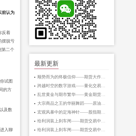
以前认为
你反着
的摆脱亏
到第二个
最新更新
顺势而为的终极信仰——期货大作手的修
你试图
跨越时空的数字游戏——量化交易在期货
同的方
乱世黄金与期市繁华——黄金期货的避险
大宗商品之王的华丽舞蹈——原油期货的
，以及数
宏观风暴中的定海神针——股指期货的对
给利润装上刹车闸——期货交易中不可逾
进入聊
给利润装上刹车闸——期货交易中不可逾