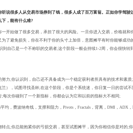
你听说很多人从交易市场挣到了钱，很多人成了百万富翁。正如你学驾驶
么下，能有什么难?
一开始做了很多交易，承担了很大的风险。一旦你进入交易，价格就和
又为了避免损失，你在不利于你的头寸上加倍，意图摊平有时你能够成功
识到自己是一个不称职的交易者;这个阶段一般会持续1-2周，你会很快转
力;你认识到，自己还不具备成为一个稳定获利者所具有的技术和素质;
克兰），试图寻找圣杯;在这个阶段，你是个系统迷，你日复一日的尝试不
;每次你碰到了一个新指标，你都会认为它和以前的指标大不相同;
均，费波纳奇线，支撑和阻力，Pivots，Fractals，背离，DMI，ADX
点;你总能抱紧你的亏损交易，甚至试图摊平，因为你相信你是对的;你