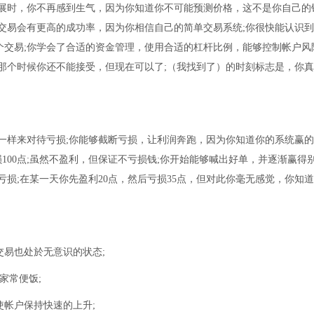
展时，你不再感到生气，因为你知道你不可能预测价格，这不是你自己的
交易会有更高的成功率，因为你相信自己的简单交易系统;你很快能认识
交易;你学会了合适的资金管理，使用合适的杠杆比例，能够控制帐户风
那个时候你还不能接受，但现在可以了;（我找到了）的时刻标志是，你
样来对待亏损;你能够截断亏损，让利润奔跑，因为你知道你的系统赢的
损100点;虽然不盈利，但保证不亏损钱;你开始能够喊出好单，并逐渐赢得
损;在某一天你先盈利20点，然后亏损35点，但对此你毫无感觉，你知
易也处於无意识的状态;
家常便饭;
帐户保持快速的上升;