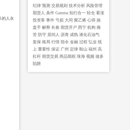
纪律
预测
交易规则
技术分析
风险管理
期货人
条件
Gamma
知行合一
轻仓
看涨
多的人永
投资客
事件
亏损
大同
聚乙烯
心得
操
盘手
解释
长春
期货开户
西宁
机构
痛
苦
防守
居间人
沥青
成熟
液化石油气
套保
格局
行情
指令
金融
过程
弘业
线
上
重要性
保证
广州
定律
鞍山
福州
高
杠杆
期货交易
商品期权
珠海
视频
做多
陷阱