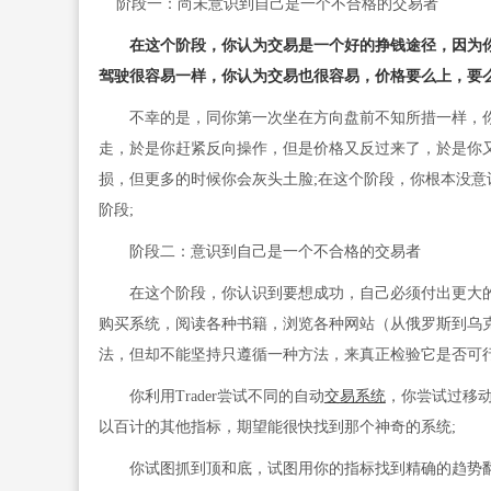
阶段一：尚未意识到自己是一个不合格的交易者
在这个阶段，你认为交易是一个好的挣钱途径，因为
驾驶很容易一样，你认为交易也很容易，价格要么上，要
不幸的是，同你第一次坐在方向盘前不知所措一样，你
走，於是你赶紧反向操作，但是价格又反过来了，於是你
损，但更多的时候你会灰头土脸;在这个阶段，你根本没意
阶段;
阶段二：意识到自己是一个不合格的交易者
在这个阶段，你认识到要想成功，自己必须付出更大的努
购买系统，阅读各种书籍，浏览各种网站（从俄罗斯到乌
法，但却不能坚持只遵循一种方法，来真正检验它是否可行
你利用Trader尝试不同的自动
交易系统
，你尝试过移动平
以百计的其他指标，期望能很快找到那个神奇的系统;
你试图抓到顶和底，试图用你的指标找到精确的趋势翻转