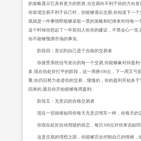
的策略显示它具有更大的胜算;当交易向不利于你的方向发
你发现交易不利于自己时，你能够退出交易;你知道下一个
戏就是一件事情即能够采取一贯的策略和纪律来对待每一个
这个时候你想起了一年前别人给你的建议，不禁会心一笑;
你不能够预测市场的事实;
阶段四：意识到自己是个合格的交易者
你接受系统信号发出的每一个交易;你能够象对待盈利一
多;现在你处於打平的阶段，这一周挣100点，下一周又亏
重;你仍旧努力改进你的交易，慢慢的，你的盈利开始多于亏
回来的;最后你开始能够每周盈利;
阶段五：无意识的合格交易者
现在一切就绪如同你每天无意识驾车一样，你每天的交
你现在处於自动驾驶的状态，每日100点对你来说如同
这是交易的理想之国，你能够完全控制自己的情绪，使