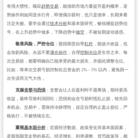
有强大惯性。顺应
趋势交易
，能借助市场力量提升盈利概率，逆
势操作则如同逆水行舟，即便偶尔获利，也只是侥幸，长期来看
注定失败。要学会通过
技术分析
和基本面研究，敏锐捕捉趋势信
号，在上升趋势中做多，下降趋势中
做空
，不被短期波动迷惑。
敬畏风险，严控仓位
：股指期货自带
杠杆
，能放大收益，也
会加剧风险。永远不要
满仓
操作
，合理
控制仓位
是生存之本。每
次交易前，都要明确自己能承受的最大损失，并据此调整仓位。
比如，将单次交易亏损控制在总资金的 2% - 5% 以内，避免因一
次失误而元气大伤 。
克服
贪婪与恐惧
：贪婪会让人在盈利时不愿离场，期待更高
收益，最终导致利润回吐；恐惧则会在亏损时慌乱止损，错失回
本机会。交易中，需保持冷静理性，设定合理的止盈止损位，严
格执行，不被情绪左右。
重视
基本面分析
：宏观经济数据、政策变化等基本面因素，
是股指期货走势的基石。经济增长、利率调整、货币政策等，都