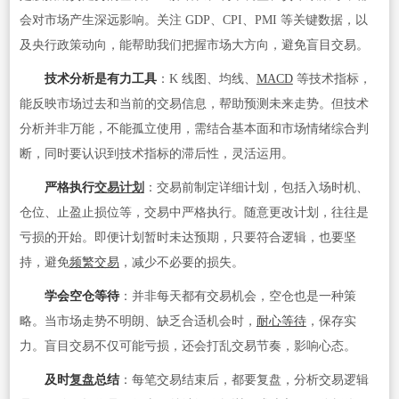
会对市场产生深远影响。关注 GDP、CPI、PMI 等关键数据，以
及央行政策动向，能帮助我们把握市场大方向，避免盲目交易。
技术分析是有力工具
：K 线图、均线、
MACD
等技术指标，
能反映市场过去和当前的交易信息，帮助预测未来走势。但技术
分析并非万能，不能孤立使用，需结合基本面和市场情绪综合判
断，同时要认识到技术指标的滞后性，灵活运用。
严格执行
交易计划
：交易前制定详细计划，包括入场时机、
仓位、止盈止损位等，交易中严格执行。随意更改计划，往往是
亏损的开始。即便计划暂时未达预期，只要符合逻辑，也要坚
持，避免
频繁交易
，减少不必要的损失。
学会空仓等待
：并非每天都有交易机会，空仓也是一种策
略。当市场走势不明朗、缺乏合适机会时，
耐心等待
，保存实
力。盲目交易不仅可能亏损，还会打乱交易节奏，影响心态。
及时
复盘
总结
：每笔交易结束后，都要复盘，分析交易逻辑