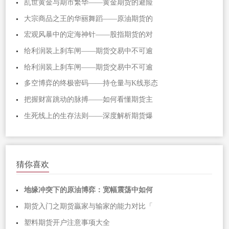
乱世黄金与期市繁华——黄金期货的避险
大宗商品之王的华丽舞蹈——原油期货的
宏观风暴中的定海神针——股指期货的对
给利润装上刹车闸——期货交易中不可逾
给利润装上刹车闸——期货交易中不可逾
多空博弈的终极密码——持仓量与K线形态
把握财富跳动的脉搏——如何看懂期货主
生死线上的生存法则——深度解析期货爆
猜你喜欢
地缘冲突下的原油博弈：宽幅震荡中如何
期货入门之期货贏家与输家的能力对比「
塑料期货开户注意事项大全