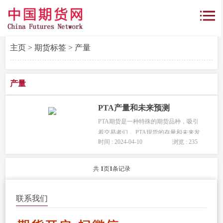
主页
>
期货标签
> 产量
产量
PTA产量和未来预测
PTA期货是一种特殊的期货品种，吸引
着交易者们， PTA现货的存量和未来发
时间 : 2024-04-10
浏览 : 235
展 都是被关心的重点。 1.根据中商产业
研究院发布的《2023-2028年中国PTA行
业市场前景预测及未来发展趋势报
共
1
页
1
条记录
告》，中国...
联系我们