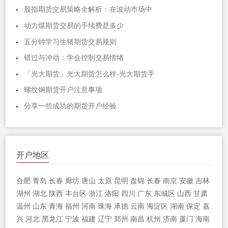
股指期货交易策略全解析：在波动市场中
动力煤期货交易的手续费是多少
五分钟学习生猪期货交易规则
错过与冲动：学会控制交易情绪
「光大期货」光大期货怎么样-光大期货手
螺纹钢期货开户注意事项
分享一些成功的期货开户经验
开户地区
合肥
青岛
长春
廊坊
唐山
太原
昆明
盘锦
长春
南京
安徽
吉林
湖州
湖北
陕西
丰台区
浙江
洛阳
四川
广东
东城区
山西
甘肃
温州
山东
青海
福州
河南
珠海
承德
云南
海淀区
湖南
保定
嘉
兴
河北
黑龙江
宁波
福建
辽宁
郑州
南昌
杭州
济南
厦门
海南